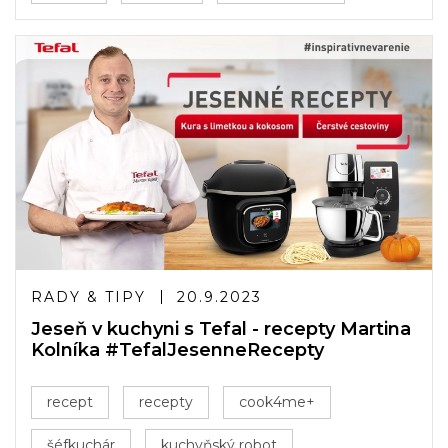
RADY & TIPY
20.9.2023
Jeseň v kuchyni s Tefal - recepty Martina
Kolníka #TefalJesenneRecepty
recept
recepty
cook4me+
šéfkuchár
kuchyňský robot