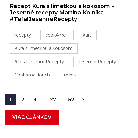
Recept Kura s limetkou a kokosom –
Jesenné recepty Martina Kolníka
#TefalJesenneRecepty
recepty
cook4me+
kura
Kura s limetkou a kokosom
#TefalJesenneRecepty
Jesenne Recepty
Cook4me Touch
receút
…
…
1
2
3
27
52
VIAC ČLÁNKOV