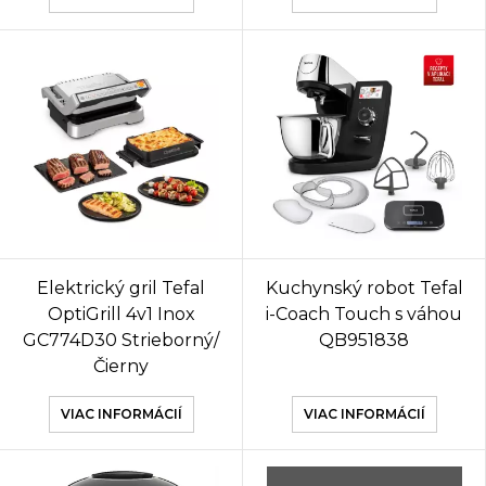
Elektrický gril Tefal
Kuchynský robot Tefal
OptiGrill 4v1 Inox
i-Coach Touch s váhou
GC774D30 Strieborný/
QB951838
Čierny
VIAC INFORMÁCIÍ
VIAC INFORMÁCIÍ