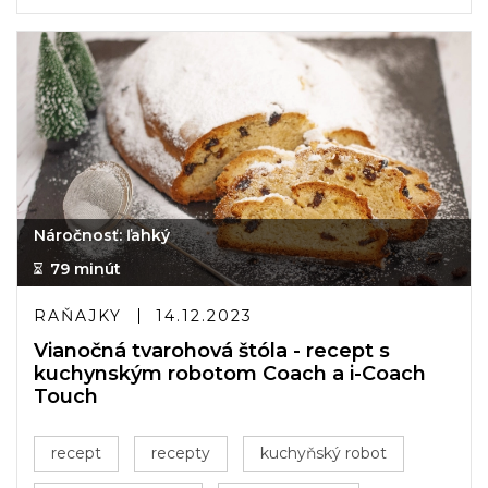
Náročnosť: ľahký
79 minút
RAŇAJKY
14.12.2023
Vianočná tvarohová štóla - recept s
kuchynským robotom Coach a i-Coach
Touch
recept
recepty
kuchyňský robot