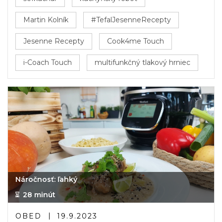
Martin Kolník
#TefalJesenneRecepty
Jesenne Recepty
Cook4me Touch
i-Coach Touch
multifunkčný tlakový hrniec
Náročnosť: ľahký
28 minút
OBED
19.9.2023