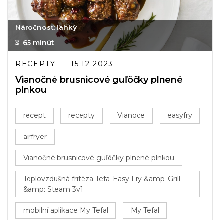
Náročnosť: ľahký
65 minút
RECEPTY
15.12.2023
Vianočné brusnicové guľôčky plnené
plnkou
recept
recepty
Vianoce
easyfry
airfryer
Vianočné brusnicové guľôčky plnené plnkou
Teplovzdušná fritéza Tefal Easy Fry &amp; Grill
&amp; Steam 3v1
mobilní aplikace My Tefal
My Tefal