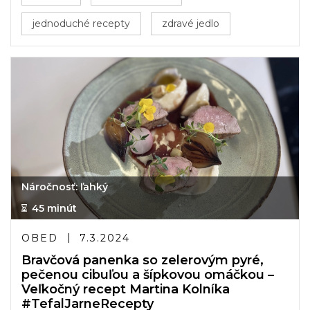
jednoduché recepty
zdravé jedlo
Náročnosť: ľahký
45 minút
OBED
7.3.2024
Bravčová panenka so zelerovým pyré,
pečenou cibuľou a šípkovou omáčkou –
Veľkočný recept Martina Kolníka
#TefalJarneRecepty