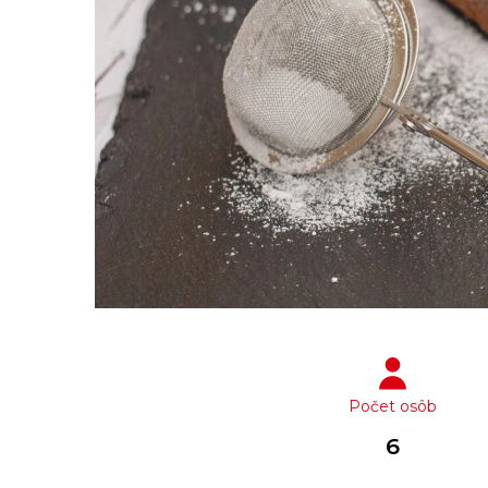
Počet osôb
6