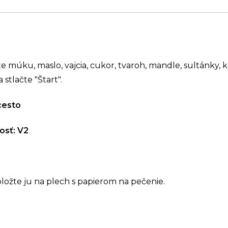
jte múku, maslo, vajcia, cukor, tvaroh, mandle, sultánky,
 stlačte "Štart".
cesto
osť: V2
oložte ju na plech s papierom na pečenie.