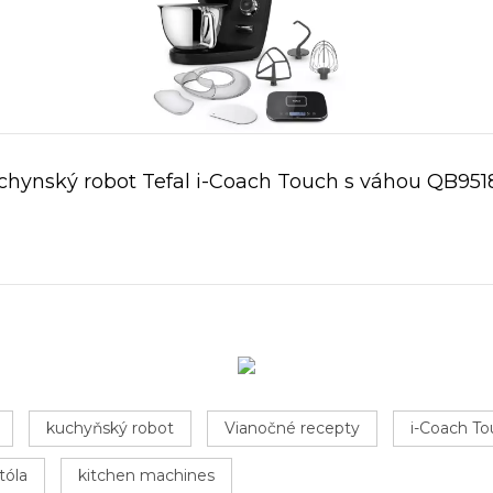
chynský robot Tefal i-Coach Touch s váhou QB951
kuchyňský robot
Vianočné recepty
i-Coach T
tóla
kitchen machines