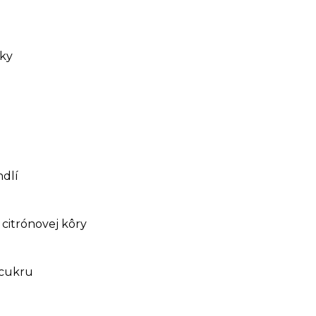
úky
dlí
citrónovej kôry
 cukru