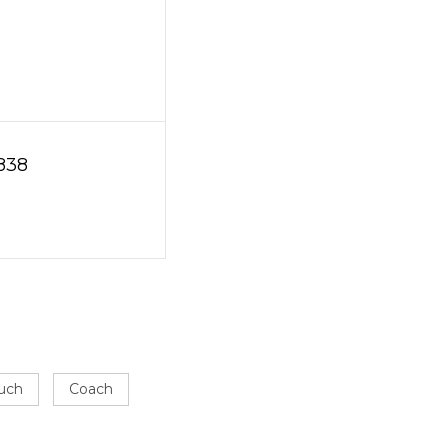
838
ouch
Coach