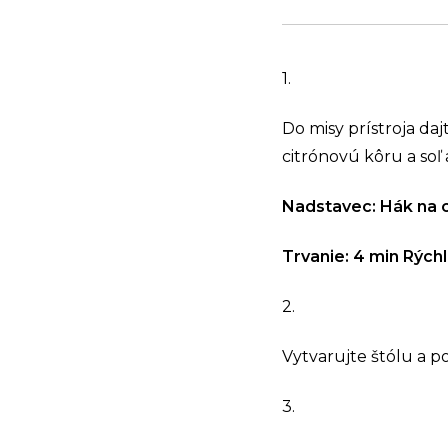
1.
Do misy prístroja da
citrónovú kôru a soľ a
Nadstavec: Hák na 
Trvanie: 4 min Rýchl
2.
Vytvarujte štólu a p
3.