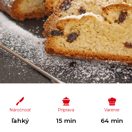
Náročnosť
Príprava
Varenie
ľahký
15 min
64 min