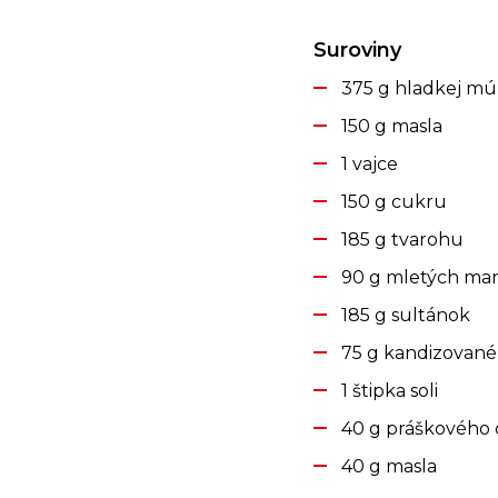
Suroviny
375 g hladkej m
150 g masla
1 vajce
150 g cukru
185 g tvarohu
90 g mletých man
185 g sultánok
75 g kandizované 
1 štipka soli
40 g práškového
40 g masla