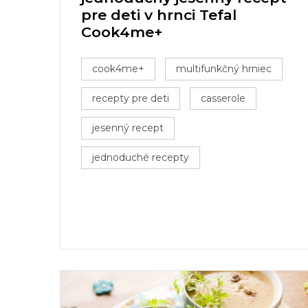
pre deti v hrnci Tefal
Cook4me+
cook4me+
multifunkčný hrniec
recepty pre deti
casserole
jesenný recept
jednoduché recepty