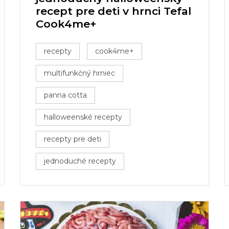
recept pre deti v hrnci Tefal
Cook4me+
recepty
cook4me+
multifunkčný hrniec
panna cotta
halloweenské recepty
recepty pre deti
jednoduché recepty