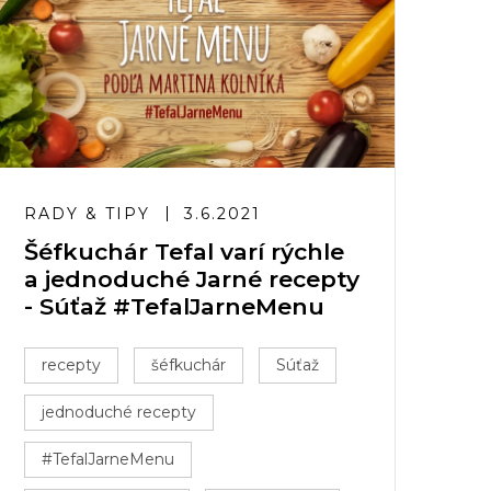
RADY & TIPY
3.6.2021
Šéfkuchár Tefal varí rýchle
a jednoduché Jarné recepty
- Súťaž #TefalJarneMenu
recepty
šéfkuchár
Súťaž
jednoduché recepty
#TefalJarneMenu