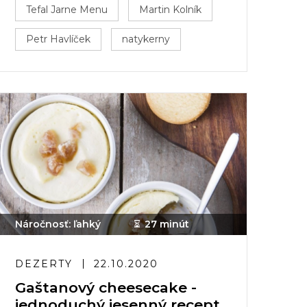
Tefal Jarne Menu
Martin Kolník
Petr Havlíček
natykerny
Náročnosť: ľahký
27 minút
DEZERTY
22.10.2020
Gaštanový cheesecake -
jednoduchý jesenný recept