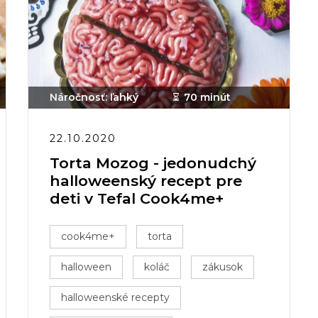
Náročnosť: ľahký
70 minút
22.10.2020
Torta Mozog - jedonudchý
halloweenský recept pre
deti v Tefal Cook4me+
cook4me+
torta
halloween
koláč
zákusok
halloweenské recepty