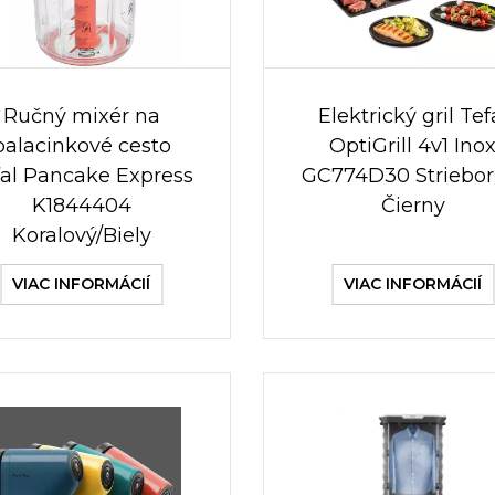
Ručný mixér na
Elektrický gril Tef
palacinkové cesto
OptiGrill 4v1 Ino
fal Pancake Express
GC774D30 Striebor
K1844404
Čierny
Koralový/Biely
VIAC INFORMÁCIÍ
VIAC INFORMÁCIÍ