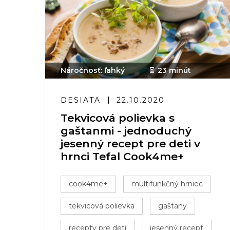
Náročnosť: ľahký
23 minút
DESIATA
22.10.2020
Tekvicová polievka s
gaštanmi - jednoduchý
jesenný recept pre deti v
hrnci Tefal Cook4me+
cook4me+
multifunkčný hrniec
tekvicová polievka
gaštany
recepty pre deti
jesenný recept