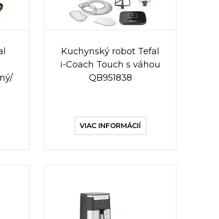
al
Kuchynský robot Tefal
x
i-Coach Touch s váhou
ný/
QB951838
VIAC INFORMÁCIÍ