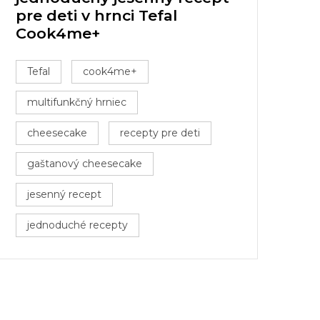
pre deti v hrnci Tefal
Cook4me+
Tefal
cook4me+
multifunkčný hrniec
cheesecake
recepty pre deti
gaštanový cheesecake
jesenný recept
jednoduché recepty