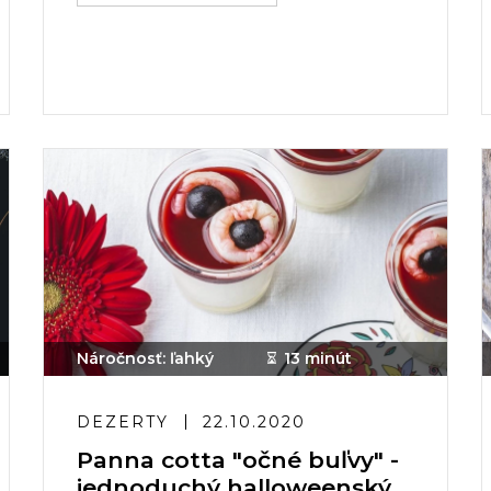
Náročnosť: ľahký
13 minút
DEZERTY
22.10.2020
Panna cotta "očné buľvy" -
jednoduchý halloweenský