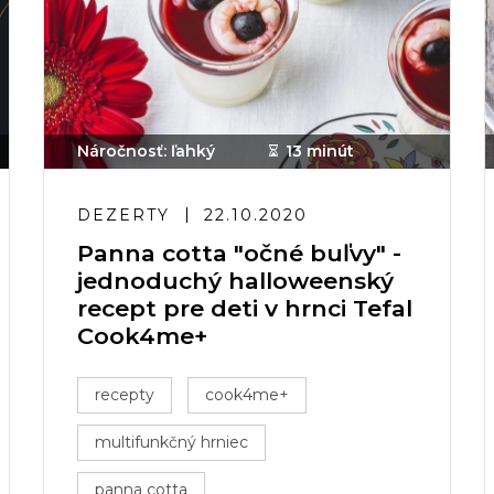
Náročnosť: ľahký
13 minút
DEZERTY
22.10.2020
Panna cotta "očné buľvy" -
jednoduchý halloweenský
recept pre deti v hrnci Tefal
Cook4me+
recepty
cook4me+
multifunkčný hrniec
panna cotta