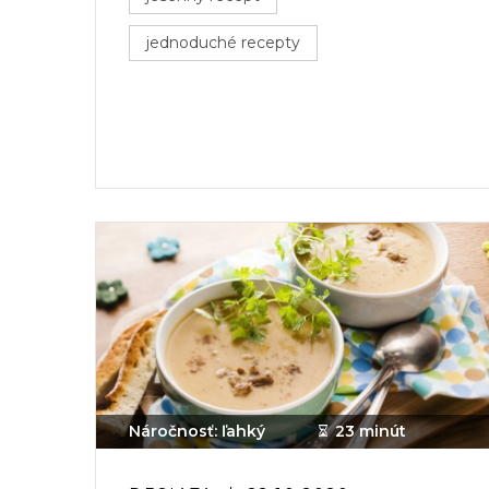
jednoduché recepty
Náročnosť: ľahký
23 minút