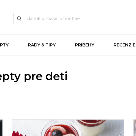
PTY
RADY & TIPY
PRÍBEHY
RECENZIE
epty pre deti