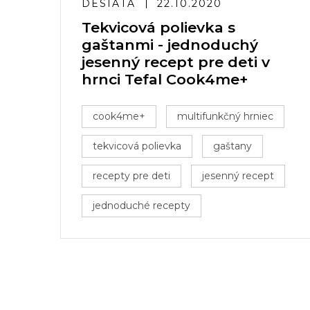
DESIATA
22.10.2020
Tekvicová polievka s
gaštanmi - jednoduchý
jesenný recept pre deti v
hrnci Tefal Cook4me+
cook4me+
multifunkčný hrniec
tekvicová polievka
gaštany
recepty pre deti
jesenný recept
jednoduché recepty