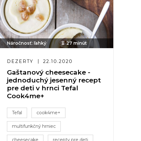
Náročnosť: ľahký
27 minút
DEZERTY
22.10.2020
Gaštanový cheesecake -
jednoduchý jesenný recept
pre deti v hrnci Tefal
Cook4me+
Tefal
cook4me+
multifunkčný hrniec
cheesecake
recepty pre deti