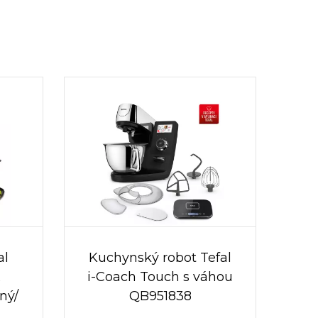
al
Kuchynský robot Tefal
x
i-Coach Touch s váhou
ný/
QB951838