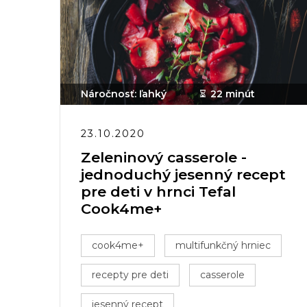
Náročnosť: ľahký
22 minút
23.10.2020
Zeleninový casserole -
jednoduchý jesenný recept
pre deti v hrnci Tefal
Cook4me+
cook4me+
multifunkčný hrniec
recepty pre deti
casserole
jesenný recept