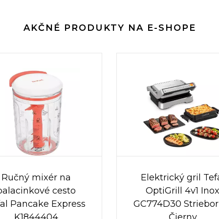
AKČNÉ PRODUKTY NA E-SHOPE
Ručný mixér na
Elektrický gril Tef
palacinkové cesto
OptiGrill 4v1 Ino
fal Pancake Express
GC774D30 Striebor
K1844404
Čierny