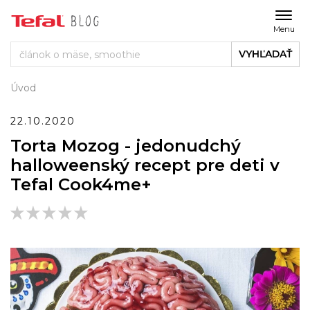
Menu
VYHĽADAŤ
Úvod
22.10.2020
Torta Mozog - jedonudchý
halloweenský recept pre deti v
Tefal Cook4me+