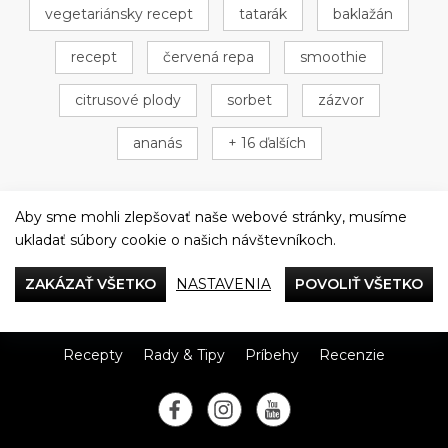
vegetariánsky recept
tatarák
baklažán
recept
červená repa
smoothie
citrusové plody
sorbet
zázvor
ananás
+ 16 ďalších
Aby sme mohli zlepšovať naše webové stránky, musíme
ukladať súbory cookie o našich návštevníkoch.
Večeriame společne
ZAKÁZAŤ VŠETKO
NASTAVENIA
POVOLIŤ VŠETKO
Tefal
Recepty
Rady & Tipy
Príbehy
Recenzie