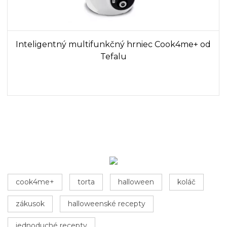
Inteligentný multifunkčný hrniec Cook4me+ od
Tefalu
cook4me+
torta
halloween
koláč
zákusok
halloweenské recepty
jednoduché recepty