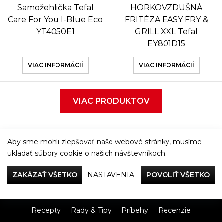
Samožehlička Tefal
HORKOVZDUŠNÁ
Care For You I-Blue Eco
FRITÉZA EASY FRY &
YT4050E1
GRILL XXL Tefal
EY801D15
VIAC INFORMÁCIÍ
VIAC INFORMÁCIÍ
VIAC PRODUKTOV
Aby sme mohli zlepšovať naše webové stránky, musíme
ukladať súbory cookie o našich návštevníkoch.
Večeriame společne
ZAKÁZAŤ VŠETKO
NASTAVENIA
POVOLIŤ VŠETKO
Tefal
Recepty
Rady & Tipy
Príbehy
Recenzie