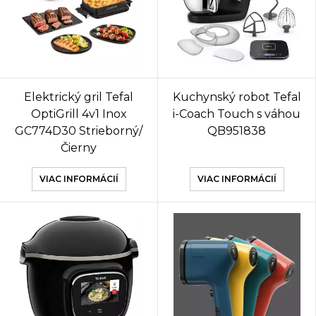
Elektrický gril Tefal
Kuchynský robot Tefal
OptiGrill 4v1 Inox
i-Coach Touch s váhou
GC774D30 Strieborný/
QB951838
Čierny
VIAC INFORMÁCIÍ
VIAC INFORMÁCIÍ