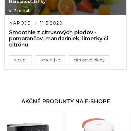
Náročnosť: ľahký
7 minút
NÁPOJE
11.5.2020
Smoothie z citrusových plodov -
pomarančov, mandariniek, limetky či
citrónu
recept
smoothie
citrusové plody
AKČNÉ PRODUKTY NA E-SHOPE