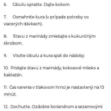
6. Cibuľu opražte. Dajte bokom.
7. Osmahnite kura (v prípade potreby vo
viacerých dávkach).
8. Šťavu z marinády zmiešajte s kukuričným
škrobom.
9. Vložte cibuľu a kura späť do nádoby.
10. Pridajte šťavu z marinády, kokosové mlieko a
baklažán.
11. Čas varenia v tlakovom hrnci je nastavtený na 13
minút.
12. Dochuťte. Ozdobte koriandrom a sezamovými