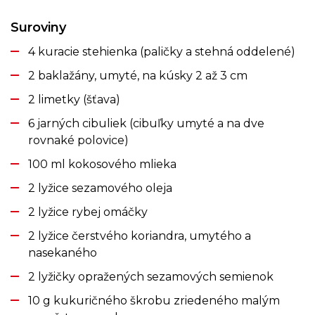
Suroviny
4 kuracie stehienka (paličky a stehná oddelené)
2 baklažány, umyté, na kúsky 2 až 3 cm
2 limetky (šťava)
6 jarných cibuliek (cibuľky umyté a na dve
rovnaké polovice)
100 ml kokosového mlieka
2 lyžice sezamového oleja
2 lyžice rybej omáčky
2 lyžice čerstvého koriandra, umytého a
nasekaného
2 lyžičky opražených sezamových semienok
10 g kukuričného škrobu zriedeného malým