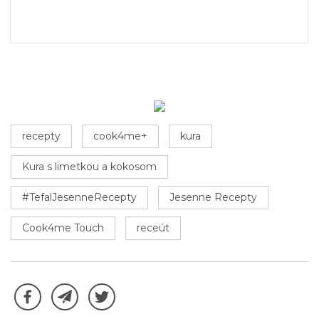
recepty
cook4me+
kura
Kura s limetkou a kokosom
#TefalJesenneRecepty
Jesenne Recepty
Cook4me Touch
receút