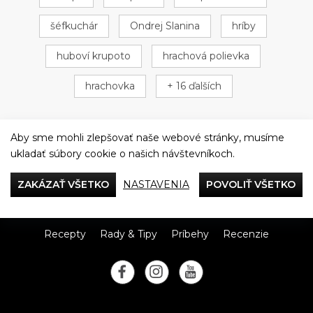
šéfkuchár
Ondrej Slanina
hríby
huboví krupoto
hrachová polievka
hrachovka
+ 16 ďalších
Aby sme mohli zlepšovať naše webové stránky, musíme
ukladať súbory cookie o našich návštevníkoch.
Večeriame společne
ZAKÁZAŤ VŠETKO
NASTAVENIA
POVOLIŤ VŠETKO
Tefal
Recepty
Rady & Tipy
Príbehy
Recenzie