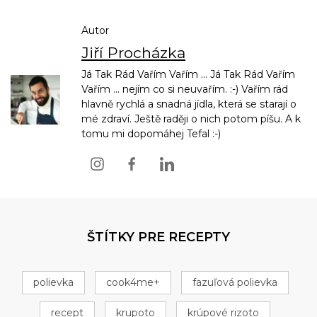
Autor
Jiří Procházka
Já Tak Rád Vařím Vařím ... Já Tak Rád Vařím
Vařím ... nejím co si neuvařím. :-) Vařím rád
hlavně rychlá a snadná jídla, která se starají o
mé zdraví. Ještě raději o nich potom píšu. A k
tomu mi dopomáhej Tefal :-)
ŠTÍTKY PRE RECEPTY
polievka
cook4me+
fazuľová polievka
recept
krupoto
krúpové rizoto