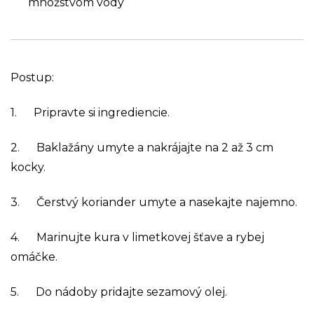
množstvom vody
Postup:
1. Pripravte si ingrediencie.
2. Baklažány umyte a nakrájajte na 2 až 3 cm
kocky.
3. Čerstvý koriander umyte a nasekajte najemno.
4. Marinujte kura v limetkovej šťave a rybej
omáčke.
5. Do nádoby pridajte sezamový olej.