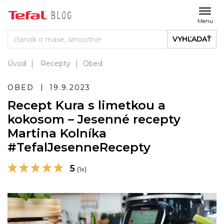
Menu
VYHĽADAŤ
Úvod
Recepty
Obed
OBED
19.9.2023
Recept Kura s limetkou a
kokosom – Jesenné recepty
Martina Kolníka
#TefalJesenneRecepty
5
(1x)