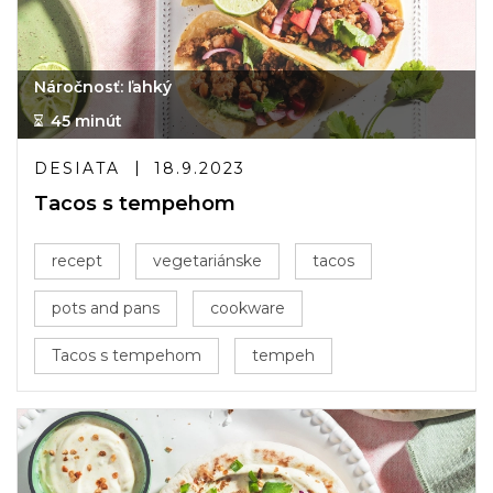
Náročnosť: ľahký
45 minút
DESIATA
18.9.2023
Tacos s tempehom
recept
vegetariánske
tacos
pots and pans
cookware
Tacos s tempehom
tempeh