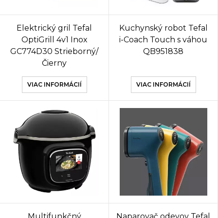
Elektrický gril Tefal
Kuchynský robot Tefal
OptiGrill 4v1 Inox
i-Coach Touch s váhou
GC774D30 Strieborný/
QB951838
Čierny
VIAC INFORMÁCIÍ
VIAC INFORMÁCIÍ
Multifunkčný
Naparovač odevov Tefal