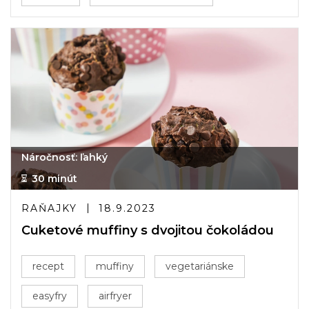
Náročnosť: ľahký
30 minút
RAŇAJKY
18.9.2023
Cuketové muffiny s dvojitou čokoládou
recept
muffiny
vegetariánske
easyfry
airfryer