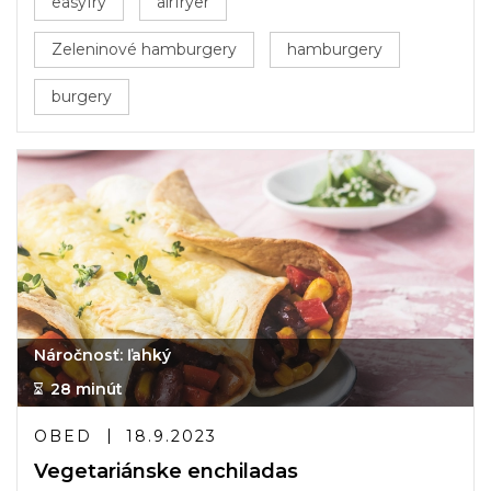
easyfry
airfryer
Zeleninové hamburgery
hamburgery
burgery
Náročnosť: ľahký
28 minút
OBED
18.9.2023
Vegetariánske enchiladas