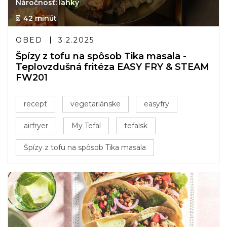
Náročnosť: ľahký
42 minút
OBED
3.2.2025
Špízy z tofu na spôsob Tika masala -
Teplovzdušná fritéza EASY FRY & STEAM
FW201
recept
vegetariánske
easyfry
airfryer
My Tefal
tefalsk
Špízy z tofu na spôsob Tika masala