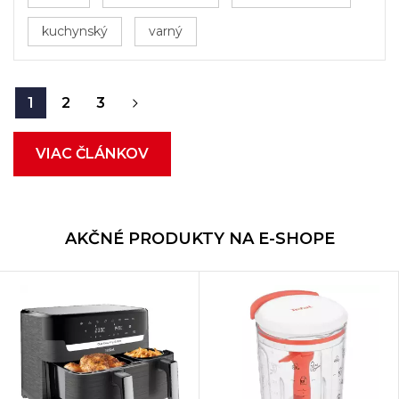
kuchynský
varný
1
2
3
VIAC ČLÁNKOV
AKČNÉ PRODUKTY NA E-SHOPE