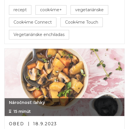
recept
cook4me+
vegetariánske
Cook4me Connect
Cook4me Touch
Vegetariánske enchiladas
Náročnosť: ľahký
15 minút
OBED
18.9.2023