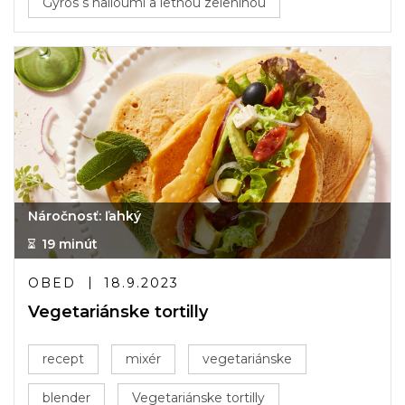
Gyros s halloumi a letnou zeleninou
Náročnosť: ľahký
19 minút
OBED
18.9.2023
Vegetariánske tortilly
recept
mixér
vegetariánske
blender
Vegetariánske tortilly