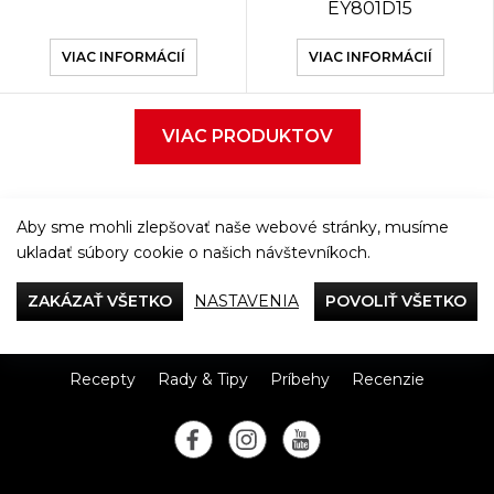
EY801D15
VIAC INFORMÁCIÍ
VIAC INFORMÁCIÍ
VIAC PRODUKTOV
Aby sme mohli zlepšovať naše webové stránky, musíme
ukladať súbory cookie o našich návštevníkoch.
Večeriame společne
ZAKÁZAŤ VŠETKO
NASTAVENIA
POVOLIŤ VŠETKO
Tefal
Recepty
Rady & Tipy
Príbehy
Recenzie