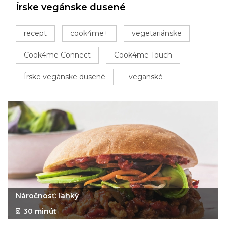
Írske vegánske dusené
recept
cook4me+
vegetariánske
Cook4me Connect
Cook4me Touch
Írske vegánske dusené
veganské
Náročnosť: ľahký
30 minút