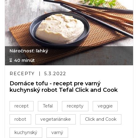
Náročnosť: ľahký
40 minút
RECEPTY
5.3.2022
Domáce tofu - recept pre varný
kuchynský robot Tefal Click and Cook
recept
Tefal
recepty
veggie
robot
vegetariánske
Click and Cook
kuchynský
varný