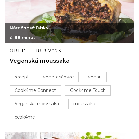
Náročnosť: ľahký
88 minút
OBED
18.9.2023
Veganská moussaka
recept
vegetariánske
vegan
Cook4me Connect
Cook4me Touch
Veganská moussaka
moussaka
ccok4me