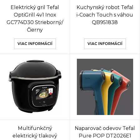
Elektrický gril Tefal
Kuchynský robot Tefal
OptiGrill 4v1 Inox
i-Coach Touch s váhou
GC774D30 Strieborný/
QB951838
Čierny
VIAC INFORMÁCIÍ
VIAC INFORMÁCIÍ
Multifunkčný
Naparovač odevov Tefal
elektrický tlakový
Pure POP DT2026E1