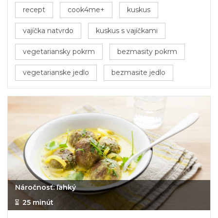
recept
cook4me+
kuskus
vajíčka natvrdo
kuskus s vajíčkami
vegetariansky pokrm
bezmasity pokrm
vegetarianske jedlo
bezmasite jedlo
Náročnosť: ľahký
25 minút