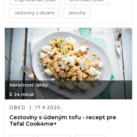
cestoviny s olivami
žerucha
Náročnosť: ľahký
24 minút
OBED
17.9.2020
Cestoviny s údeným tofu - recept pre
Tefal Cook4me+