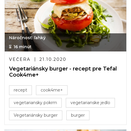
Náročnosť: ľahký
16 minút
VEČERA
21.10.2020
Vegetariánsky burger - recept pre Tefal
Cook4me+
recept
cook4me+
vegetariansky pokrm
vegetarianske jedlo
Vegetariánsky burger
burger