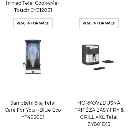
hrniec Tefal Cook4Me+
Touch CY912831
VIAC INFORMÁCIÍ
VIAC INFORMÁCIÍ
Samožehlička Tefal
HORKOVZDUŠNÁ
Care For You I-Blue Eco
FRITÉZA EASY FRY &
YT4050E1
GRILL XXL Tefal
EY801D15