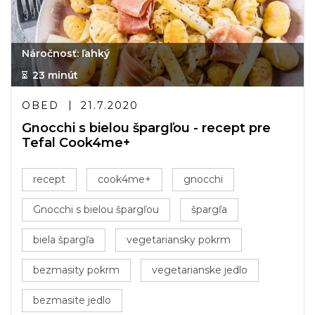
Náročnosť: ľahký
23 minút
OBED
21.7.2020
Gnocchi s bielou špargľou - recept pre
Tefal Cook4me+
recept
cook4me+
gnocchi
Gnocchi s bielou špargľou
špargľa
biela špargľa
vegetariansky pokrm
bezmasity pokrm
vegetarianske jedlo
bezmasite jedlo