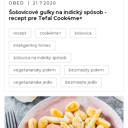
OBED
21.7.2020
Šošovicové guľky na indický spôsob -
recept pre Tefal Cook4me+
recept
cook4me+
šošovica
inteligentný hrniec
šošovica na indický spôsob
vegetariansky pokrm
bezmasity pokrm
vegetarianske jedlo
bezmasite jedlo