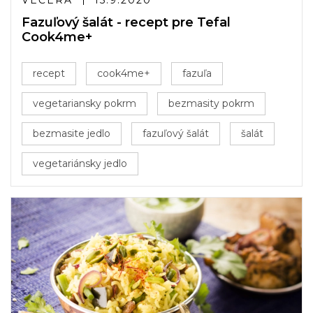
VEČERA
15.9.2020
Fazuľový šalát - recept pre Tefal
Cook4me+
recept
cook4me+
fazuľa
vegetariansky pokrm
bezmasity pokrm
bezmasite jedlo
fazuľový šalát
šalát
vegetariánsky jedlo