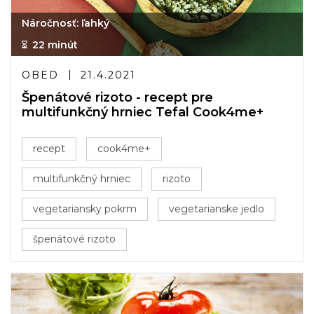
Náročnosť: ľahký
22 minút
OBED
21.4.2021
Špenátové rizoto - recept pre
multifunkčný hrniec Tefal Cook4me+
recept
cook4me+
multifunkčný hrniec
rizoto
vegetariansky pokrm
vegetarianske jedlo
špenátové rizoto