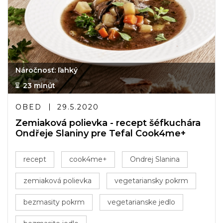
Náročnosť: ľahký
23 minút
OBED
29.5.2020
Zemiaková polievka - recept šéfkuchára
Ondřeje Slaniny pre Tefal Cook4me+
recept
cook4me+
Ondrej Slanina
zemiaková polievka
vegetariansky pokrm
bezmasity pokrm
vegetarianske jedlo