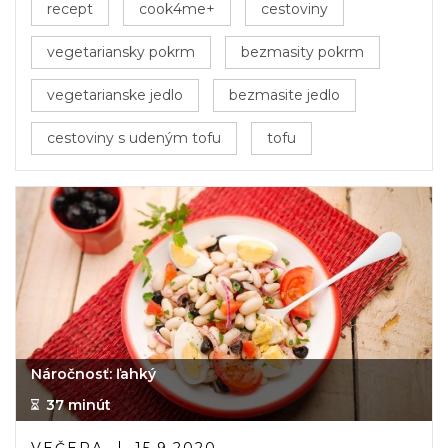
recept
cook4me+
cestoviny
vegetariansky pokrm
bezmasity pokrm
vegetarianske jedlo
bezmasite jedlo
cestoviny s udeným tofu
tofu
Náročnosť: ľahký
37 minút