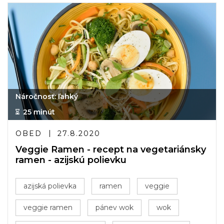
Náročnosť: ľahký
25 minút
OBED
27.8.2020
Veggie Ramen - recept na vegetariánsky
ramen - azijskú polievku
azijská polievka
ramen
veggie
veggie ramen
pánev wok
wok