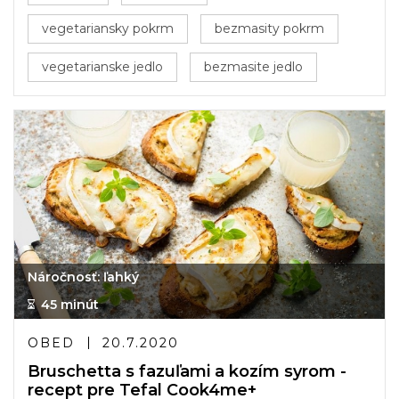
vegetariansky pokrm
bezmasity pokrm
vegetarianske jedlo
bezmasite jedlo
Náročnosť: ľahký
45 minút
OBED
20.7.2020
Bruschetta s fazuľami a kozím syrom -
recept pre Tefal Cook4me+