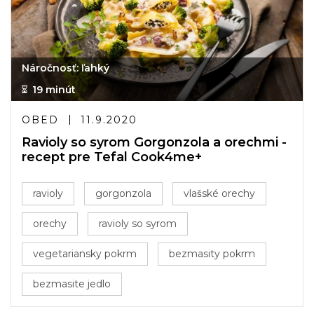
Náročnosť: ľahký
19 minút
OBED
11.9.2020
Ravioly so syrom Gorgonzola a orechmi -
recept pre Tefal Cook4me+
ravioly
gorgonzola
vlašské orechy
orechy
ravioly so syrom
vegetariansky pokrm
bezmasity pokrm
bezmasite jedlo