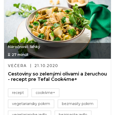
Náročnosť: ľahký
27 minút
VEČERA
21.10.2020
Cestoviny so zelenými olivami a žeruchou
- recept pre Tefal Cook4me+
recept
cook4me+
vegetariansky pokrm
bezmasity pokrm
vegetarianske jedlo
bezmasite jedlo