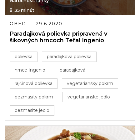
Náročnosť: ľahký
35 minút
OBED
29.6.2020
Paradajková polievka pripravená v
šikovných hrncoch Tefal Ingenio
polievka
paradajková polievka
hrnce Ingenio
paradajková
rajčinová polievka
vegetariansky pokrm
bezmasity pokrm
vegetarianske jedlo
bezmasite jedlo