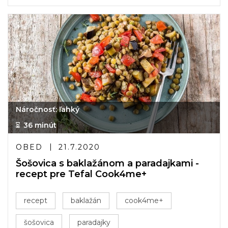
Náročnosť: ľahký
36 minút
OBED
21.7.2020
Šošovica s baklažánom a paradajkami -
recept pre Tefal Cook4me+
recept
baklažán
cook4me+
šošovica
paradajky