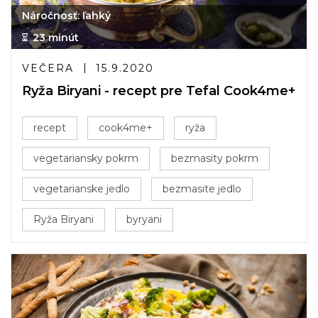
Náročnosť: ľahký
23 minút
VEČERA
15.9.2020
Ryža Biryani - recept pre Tefal Cook4me+
recept
cook4me+
ryža
vegetariansky pokrm
bezmasity pokrm
vegetarianske jedlo
bezmasite jedlo
Ryža Biryani
byryani