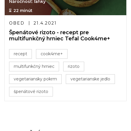
Náročnosť: ľahký
22 minút
OBED
21.4.2021
Špenátové rizoto - recept pre
multifunkčný hrniec Tefal Cook4me+
recept
cook4me+
multifunkčný hrniec
rizoto
vegetariansky pokrm
vegetarianske jedlo
špenátové rizoto