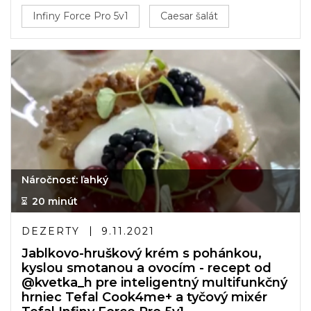
Infiny Force Pro 5v1
Caesar šalát
Náročnosť: ľahký
20 minút
DEZERTY
9.11.2021
Jablkovo-hruškový krém s pohánkou,
kyslou smotanou a ovocím - recept od
@kvetka_h pre inteligentný multifunkčný
hrniec Tefal Cook4me+ a tyčový mixér