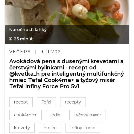
Náročnosť: ľahký
25 minút
VEČERA
9.11.2021
Avokádová pena s dusenými krevetami a
čerstvými bylinkami - recept od
@kvetka_h pre inteligentný multifunkčný
hrniec Tefal Cook4me+ a tyčový mixér
Tefal Infiny Force Pro 5v1
recept
Tefal
recepty
cook4me+
jedlo
tyčový mixér
krevety
hrniec
Infiny Force