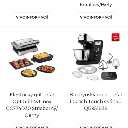
Koralový/Biely
VIAC INFORMÁCIÍ
VIAC INFORMÁCIÍ
Elektrický gril Tefal
Kuchynský robot Tefal
OptiGrill 4v1 Inox
i-Coach Touch s váhou
GC774D30 Strieborný/
QB951838
Čierny
VIAC INFORMÁCIÍ
VIAC INFORMÁCIÍ