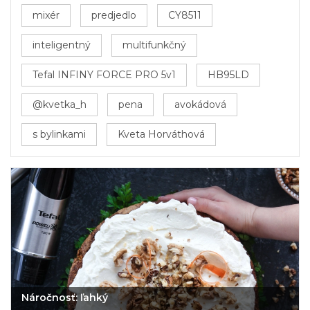
mixér
predjedlo
CY8511
inteligentný
multifunkčný
Tefal INFINY FORCE PRO 5v1
HB95LD
@kvetka_h
pena
avokádová
s bylinkami
Kveta Horváthová
Náročnosť: ľahký