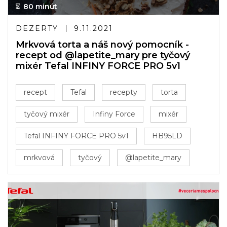
80 minút
DEZERTY
9.11.2021
Mrkvová torta a náš nový pomocník -
recept od @lapetite_mary pre tyčový
mixér Tefal INFINY FORCE PRO 5v1
recept
Tefal
recepty
torta
tyčový mixér
Infiny Force
mixér
Tefal INFINY FORCE PRO 5v1
HB95LD
mrkvová
tyčový
@lapetite_mary