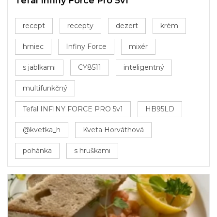
Tefal Infiny Force Pro 5v1
recept
recepty
dezert
krém
hrniec
Infiny Force
mixér
s jablkami
CY8511
inteligentný
multifunkčný
Tefal INFINY FORCE PRO 5v1
HB95LD
@kvetka_h
Kveta Horváthová
pohánka
s hruškami