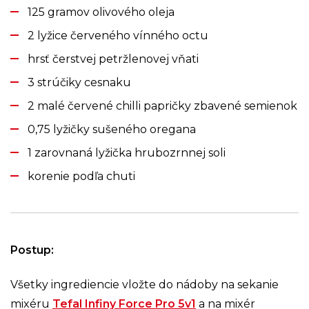
125 gramov olivového oleja
2 lyžice červeného vínného octu
hrsť čerstvej petržlenovej vňati
3 strúčiky cesnaku
2 malé červené chilli papričky zbavené semienok
0,75 lyžičky sušeného oregana
1 zarovnaná lyžička hrubozrnnej soli
korenie podľa chuti
Postup:
Všetky ingrediencie vložte do nádoby na sekanie
mixéru
Tefal Infiny Force Pro 5v1
a na mixér