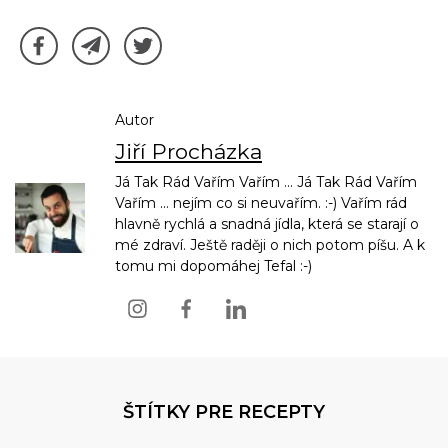
Autor
Jiří Procházka
Já Tak Rád Vařím Vařím ... Já Tak Rád Vařím
Vařím ... nejím co si neuvařím. :-) Vařím rád
hlavně rychlá a snadná jídla, která se starají o
mé zdraví. Ještě raději o nich potom píšu. A k
tomu mi dopomáhej Tefal :-)
ŠTÍTKY PRE RECEPTY