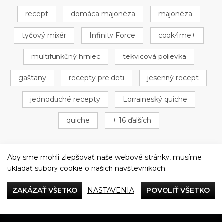
recept
domáca majonéza
majonéza
tyčový mixér
Infinity Force
cook4me+
multifunkčný hrniec
tekvicová polievka
gaštany
recepty pre deti
jesenný recept
jednoduché recepty
Lorraineský quiche
quiche
+ 16 ďalších
Aby sme mohli zlepšovať naše webové stránky, musíme
ukladať súbory cookie o našich návštevníkoch.
Večeriame společne
ZAKÁZAŤ VŠETKO
NASTAVENIA
POVOLIŤ VŠETKO
Tefal