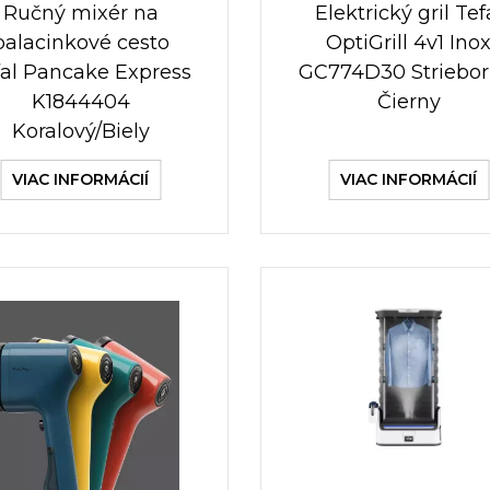
Ručný mixér na
Elektrický gril Tef
palacinkové cesto
OptiGrill 4v1 Ino
fal Pancake Express
GC774D30 Striebor
K1844404
Čierny
Koralový/Biely
VIAC INFORMÁCIÍ
VIAC INFORMÁCIÍ