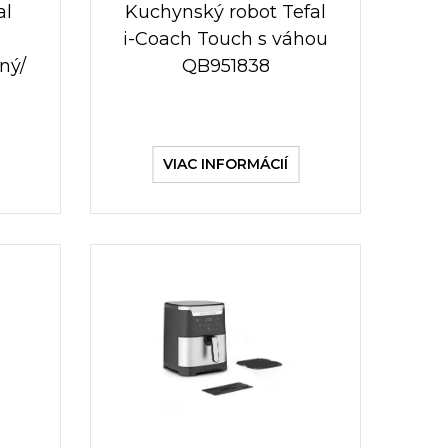
al
Kuchynský robot Tefal
x
i-Coach Touch s váhou
ný/
QB951838
VIAC INFORMÁCIÍ