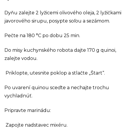
Dyňu zalejte 2 lyžicemi olivového oleja, 2 lyžičkami
javorového sirupu, posypte soľou a sezámom.
Pečte na 180 °C po dobu 25 min.
Do misy kuchynského robota dajte 170 g quinoi,
zalejte vodou.
Priklopte, utesnite poklop a stlačte „Štart“.
Po uvarení quinou sceďte a nechajte trochu
vychladnúť.
Pripravte marinádu:
Zapojte nadstavec mixéru.