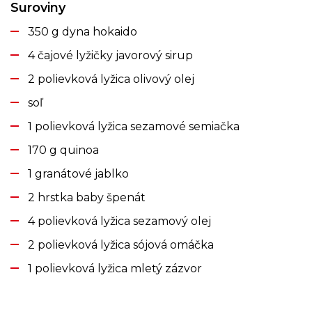
Suroviny
350 g dyna hokaido
4 čajové lyžičky javorový sirup
2 polievková lyžica olivový olej
soľ
1 polievková lyžica sezamové semiačka
170 g quinoa
1 granátové jablko
2 hrstka baby špenát
4 polievková lyžica sezamový olej
2 polievková lyžica sójová omáčka
1 polievková lyžica mletý zázvor