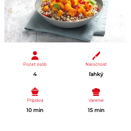
Počet osôb
Náročnosť
4
ľahký
Príprava
Varenie
10 min
15 min