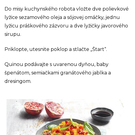
Do misy kuchynského robota vložte dve polievkové
lyžice sezamového oleja a sójovej omáčky, jednu
lyžicu práškového zázvoru a dve lyžičky javorového
sirupu.
Priklopte, utesnite poklop a stlačte „Štart“.
Quinou podávajte s uvarenou dyňou, baby
špenátom, semiačkami granátového jablka a
dresingom.