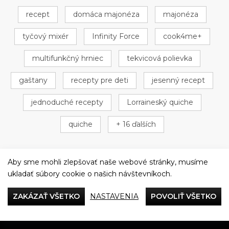
recept
domáca majonéza
majonéza
tyčový mixér
Infinity Force
cook4me+
multifunkčný hrniec
tekvicová polievka
gaštany
recepty pre deti
jesenný recept
jednoduché recepty
Lorraineský quiche
quiche
+ 16 ďalších
Aby sme mohli zlepšovať naše webové stránky, musíme
ukladať súbory cookie o našich návštevníkoch.
Večeriame společne
ZAKÁZAŤ VŠETKO
NASTAVENIA
POVOLIŤ VŠETKO
Tefal