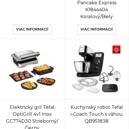
Pancake Express
K1844404
Koralový/Biely
VIAC INFORMÁCIÍ
VIAC INFORMÁCIÍ
Elektrický gril Tefal
Kuchynský robot Tefal
OptiGrill 4v1 Inox
i-Coach Touch s váhou
GC774D30 Strieborný/
QB951838
Čierny