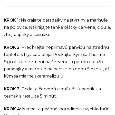
KROK 1
:
Nakrájajte paradajky na štvrtiny a marhule
na polovice. Nakrájajte tenké plátky červenej cibule,
žltej papriky a cesnaku.
KROK 2
:
Predhrejte nepriľnavú panvicu na strednú
teplotu s 1 lyžicou oleja. Počkajte, kým sa Thermo-
Signal úplne zmení na červenú, a potom opražte
paradajky a marhule na panvici po dobu 5 minút, až
kým sa mierne skaramelizujú.
KROK 3
:
Pridajte červenú cibuľu, žltú papriku a
cesnak a restujte 5 minút.
KROK 4
:
Nechajte pečené ingrediencie vychladnúť