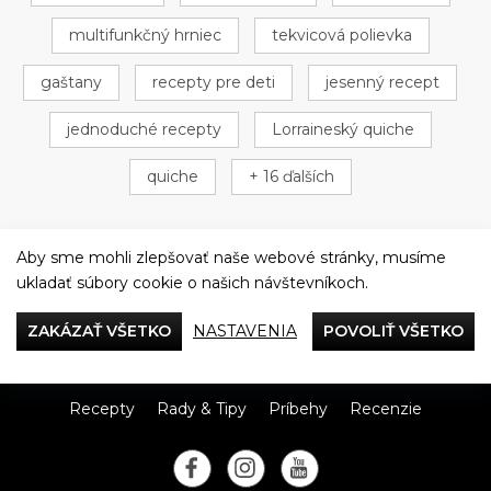
multifunkčný hrniec
tekvicová polievka
gaštany
recepty pre deti
jesenný recept
jednoduché recepty
Lorraineský quiche
quiche
+ 16 ďalších
Aby sme mohli zlepšovať naše webové stránky, musíme
ukladať súbory cookie o našich návštevníkoch.
Večeriame společne
ZAKÁZAŤ VŠETKO
NASTAVENIA
POVOLIŤ VŠETKO
Tefal
Recepty
Rady & Tipy
Príbehy
Recenzie