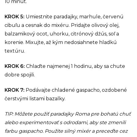
10 minút.
KROK 5
:
Umiestnite paradajky, marhule, červenú
cibuľu a cesnak do mixéru. Pridajte olivový olej,
balzamikový ocot, uhorku, citrónový džús, soľ a
korenie. Mixujte, až kým nedosiahnete hladkú
textúru.
KROK 6
:
Chlaďte najmenej 1 hodinu, aby sa chute
dobre spojili.
KROK 7
:
Podávajte chladené gaspacho, ozdobené
čerstvými listami bazalky.
TIP: Môžete použiť paradajky Roma pre bohatú chuť
alebo experimentovať s odrodami, aby ste zmenili
farbu gaspacho. Použite silný mixér a preceďte cez