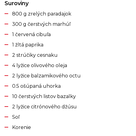
Suroviny
800 g zrelých paradajok
300 g čerstvých marhúľ
1 červená cibuľa
1 žltá paprika
2 strúčiky cesnaku
4 lyžice olivového oleja
2 lyžice balzamikového octu
0.5 ošúpaná uhorka
10 čerstvých listov bazalky
2 lyžice citrónového džúsu
Soľ
Korenie