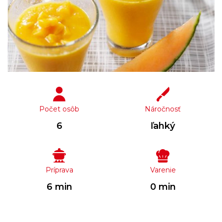
Počet osôb
Náročnosť
6
ľahký
Príprava
Varenie
6 min
0 min