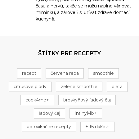
času a nervů, takže se můžu naplno věnovat
miminku, a zároveň si užívat zdravé domácí
kuchyně.
ŠTÍTKY PRE RECEPTY
recept
červená repa
smoothie
citrusové plody
zelené smoothie
dieta
cook4me+
broskyňový ľadový čaj
ľadový čaj
InfinyMix+
detoxikačné recepty
+ 16 ďalších