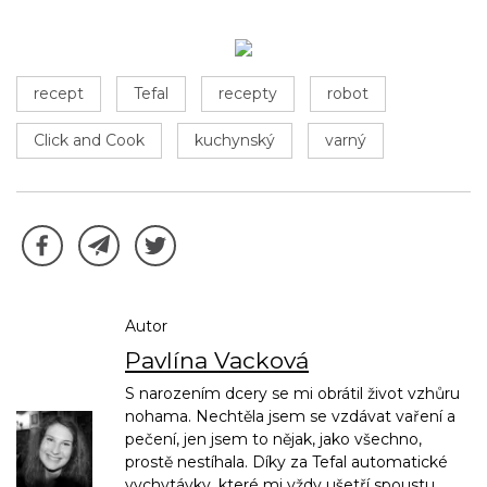
recept
Tefal
recepty
robot
Click and Cook
kuchynský
varný
Autor
Pavlína Vacková
S narozením dcery se mi obrátil život vzhůru
nohama. Nechtěla jsem se vzdávat vaření a
pečení, jen jsem to nějak, jako všechno,
prostě nestíhala. Díky za Tefal automatické
vychytávky, které mi vždy ušetří spoustu