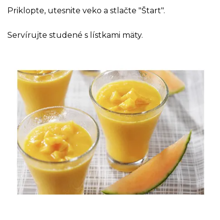
Priklopte, utesnite veko a stlačte "Štart".
Servírujte studené s lístkami mäty.