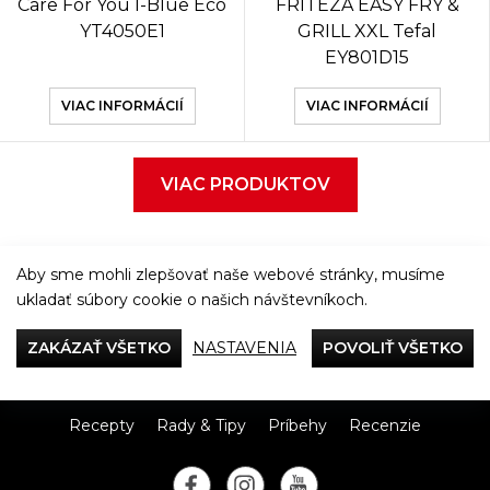
Care For You I-Blue Eco
FRITÉZA EASY FRY &
YT4050E1
GRILL XXL Tefal
EY801D15
VIAC INFORMÁCIÍ
VIAC INFORMÁCIÍ
VIAC PRODUKTOV
Aby sme mohli zlepšovať naše webové stránky, musíme
ukladať súbory cookie o našich návštevníkoch.
Večeriame společne
ZAKÁZAŤ VŠETKO
NASTAVENIA
POVOLIŤ VŠETKO
Tefal
Recepty
Rady & Tipy
Príbehy
Recenzie