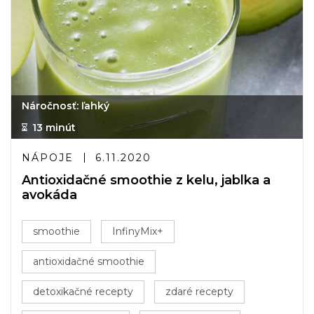
Náročnosť: ľahký
13 minút
NÁPOJE
6.11.2020
Antioxidačné smoothie z kelu, jablka a
avokáda
smoothie
InfinyMix+
antioxidačné smoothie
detoxikačné recepty
zdaré recepty