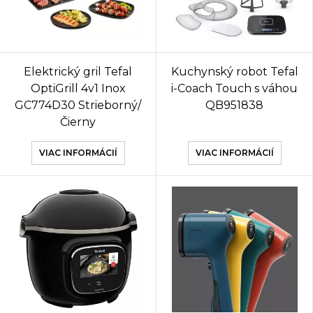
Elektrický gril Tefal
Kuchynský robot Tefal
OptiGrill 4v1 Inox
i-Coach Touch s váhou
GC774D30 Strieborný/
QB951838
Čierny
VIAC INFORMÁCIÍ
VIAC INFORMÁCIÍ