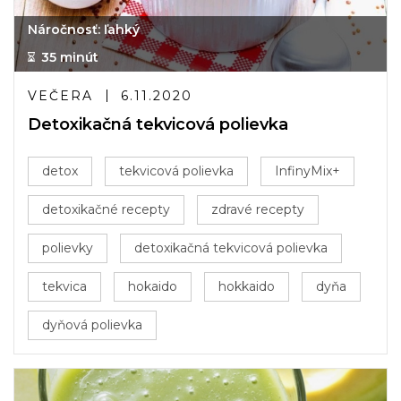
Náročnosť: ľahký
35 minút
VEČERA
6.11.2020
Detoxikačná tekvicová polievka
detox
tekvicová polievka
InfinyMix+
detoxikačné recepty
zdravé recepty
polievky
detoxikačná tekvicová polievka
tekvica
hokaido
hokkaido
dyňa
dyňová polievka