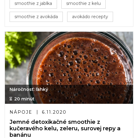
smoothie z jablka
smoothie z kelu
smoothie z avokáda
avokádo recepty
Náročnosť: ľahký
20 minút
NÁPOJE
6.11.2020
Jemné detoxikačné smoothie z
kučeravého kelu, zeleru, surovej repy a
banánu