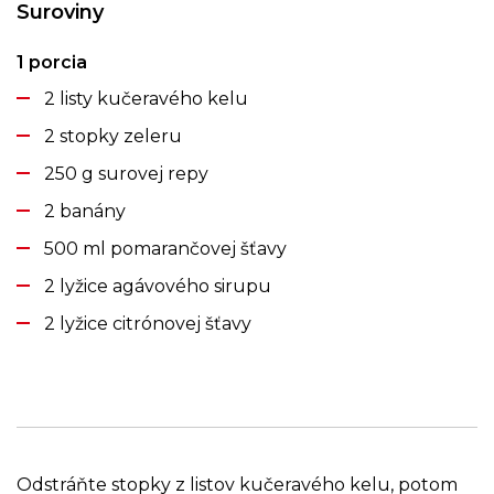
Suroviny
1 porcia
2 listy kučeravého kelu
2 stopky zeleru
250 g surovej repy
2 banány
500 ml pomarančovej šťavy
2 lyžice agávového sirupu
2 lyžice citrónovej šťavy
Odstráňte stopky z listov kučeravého kelu, potom