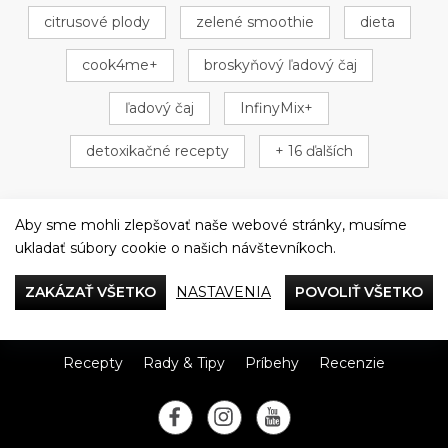
citrusové plody
zelené smoothie
dieta
cook4me+
broskyňový ľadový čaj
ľadový čaj
InfinyMix+
detoxikačné recepty
+ 16 ďalších
Aby sme mohli zlepšovať naše webové stránky, musíme
ukladať súbory cookie o našich návštevníkoch.
Večeriame společne
ZAKÁZAŤ VŠETKO
NASTAVENIA
POVOLIŤ VŠETKO
Tefal
Recepty
Rady & Tipy
Príbehy
Recenzie