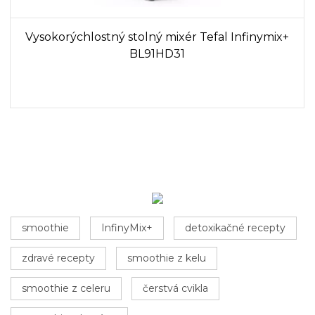
Vysokorýchlostný stolný mixér Tefal Infinymix+
BL91HD31
smoothie
InfinyMix+
detoxikačné recepty
zdravé recepty
smoothie z kelu
smoothie z celeru
čerstvá cvikla