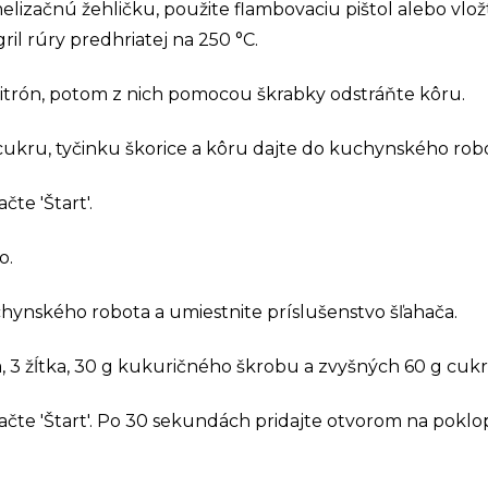
lizačnú žehličku, použite flambovaciu pištol alebo vlo
il rúry predhriatej na 250 °C.
trón, potom z nich pomocou škrabky odstráňte kôru.
cukru, tyčinku škorice a kôru dajte do kuchynského rob
čte 'Štart'.
o.
hynského robota a umiestnite príslušenstvo šľahača.
ia, 3 žĺtka, 30 g kukuričného škrobu a zvyšných 60 g cukr
lačte 'Štart'. Po 30 sekundách pridajte otvorom na pokl