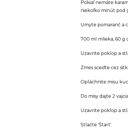
Pokiaľ nemáte karame
niekoľko minút pod gr
Umyte pomaranč a ci
700 ml mlieka, 60 g 
Uzavrite poklop a stla
Zmes sceďte cez sitk
Opláchnite misu kuc
Do misy dajte 2 vajc
Uzavrite poklop a st
Stlačte 'Štart'.