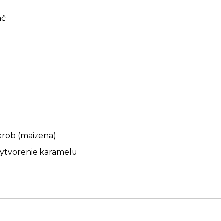
nč
krob (maizena)
ytvorenie karamelu