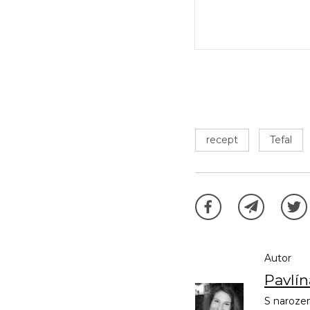
recept
Tefal
Autor
Pavlí
S narozen