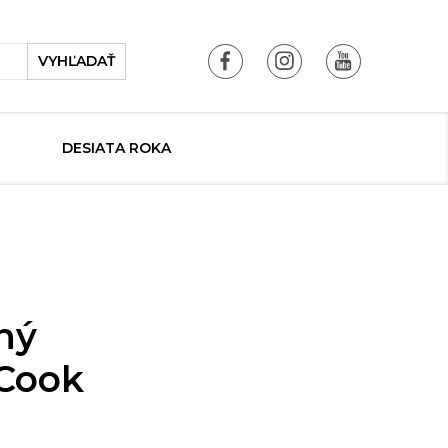
VYHĽADAŤ
DESIATA ROKA
ný
 Cook