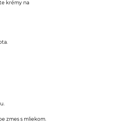
žte krémy na
ota.
u.
ope zmes s mliekom.