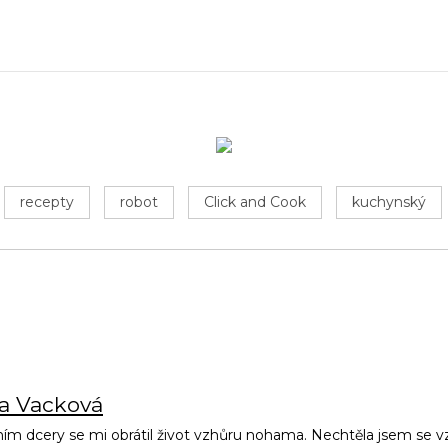
recepty
robot
Click and Cook
kuchynský
na Vacková
ím dcery se mi obrátil život vzhůru nohama. Nechtěla jsem se vz