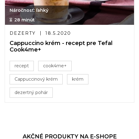
Náročnosť: ľahký
28 minút
DEZERTY
18.5.2020
Cappuccino krém - recept pre Tefal
Cook4me+
recept
cook4me+
Cappuccinový krém
krém
dezertný pohár
AKČNÉ PRODUKTY NA E-SHOPE