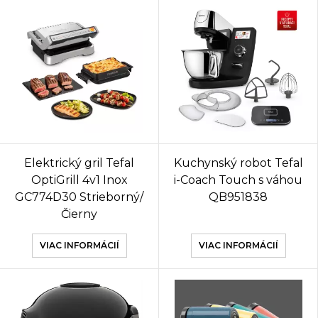
Elektrický gril Tefal
Kuchynský robot Tefal
OptiGrill 4v1 Inox
i-Coach Touch s váhou
GC774D30 Strieborný/
QB951838
Čierny
VIAC INFORMÁCIÍ
VIAC INFORMÁCIÍ