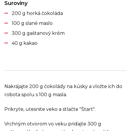
Suroviny
200 g horká čokoláda
100 g slané maslo
300 g gaštanový krém
40 g kakao
Nakrájajte 200 g čokolády na kúsky a vložte ich do
robota spolu s 100 g masla.
Prikryte, utesnite veko a stlačte "Štart".
Vrchným otvorom vo veku pridajte 300 g