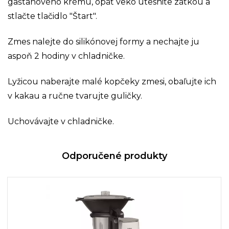
gaštanového krému, opäť veko utesnite zátkou a
stlačte tlačidlo "Štart".
Zmes nalejte do silikónovej formy a nechajte ju
aspoň 2 hodiny v chladničke.
Lyžicou naberajte malé kopčeky zmesi, obaľujte ich
v kakau a ručne tvarujte guličky.
Uchovávajte v chladničke.
Odporučené produkty