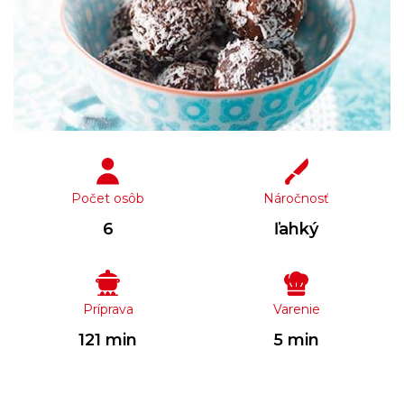
Počet osôb
Náročnosť
6
ľahký
Príprava
Varenie
121 min
5 min