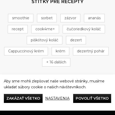
ŠTÍTKY PRE RECEPTY
smoothie
sorbet
zázvor
ananás
recept
cook4me+
čučoriedkový koláč
piškótový koláč
dezert
Cappuccinový krém
krém
dezertný pohár
+ 16 ďalších
Aby sme mohli zlepšovať naše webové stránky, musíme
ukladať súbory cookie o našich návštevníkoch.
Večeriame společne
ZAKÁZAŤ VŠETKO
NASTAVENIA
POVOLIŤ VŠETKO
Tefal