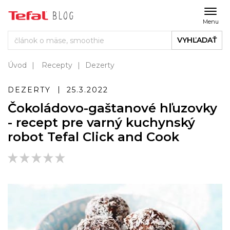
Menu
VYHĽADAŤ
Úvod
Recepty
Dezerty
DEZERTY
25.3.2022
Čokoládovo-gaštanové hľuzovky
- recept pre varný kuchynský
robot Tefal Click and Cook