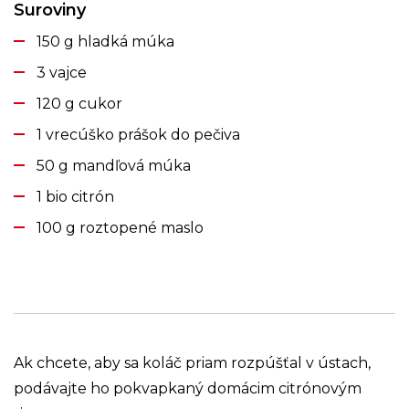
Suroviny
150 g hladká múka
3 vajce
120 g cukor
1 vrecúško prášok do pečiva
50 g mandľová múka
1 bio citrón
100 g roztopené maslo
Ak chcete, aby sa koláč priam rozpúšťal v ústach,
podávajte ho pokvapkaný domácim citrónovým