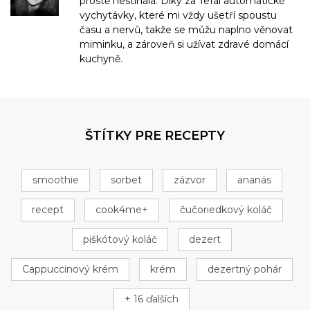
prostě nestíhala. Díky za Tefal automatické
vychytávky, které mi vždy ušetří spoustu
času a nervů, takže se můžu naplno věnovat
miminku, a zároveň si užívat zdravé domácí
kuchyně.
ŠTÍTKY PRE RECEPTY
smoothie
sorbet
zázvor
ananás
recept
cook4me+
čučoriedkový koláč
piškótový koláč
dezert
Cappuccinový krém
krém
dezertný pohár
+ 16 ďalších