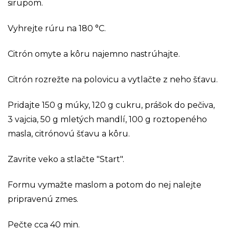
sirupom.
Vyhrejte rúru na 180 °C.
Citrón omyte a kôru najemno nastrúhajte.
Citrón rozrežte na polovicu a vytlačte z neho šťavu.
Pridajte 150 g múky, 120 g cukru, prášok do pečiva,
3 vajcia, 50 g mletých mandlí, 100 g roztopeného
masla, citrónovú šťavu a kôru.
Zavrite veko a stlačte "Start".
Formu vymažte maslom a potom do nej nalejte
pripravenú zmes.
Pečte cca 40 min.