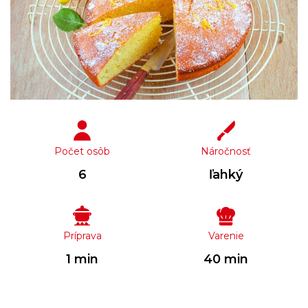
Počet osôb
Náročnosť
6
ľahký
Príprava
Varenie
1 min
40 min