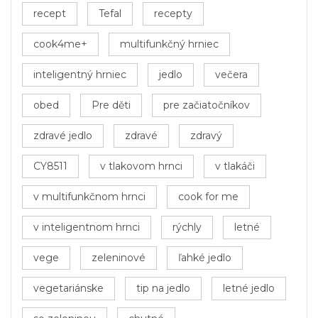
recept
Tefal
recepty
cook4me+
multifunkčný hrniec
inteligentný hrniec
jedlo
večera
obed
Pre děti
pre začiatočníkov
zdravé jedlo
zdravé
zdravý
CY8511
v tlakovom hrnci
v tlakáči
v multifunkčnom hrnci
cook for me
v inteligentnom hrnci
rýchly
letné
vege
zeleninové
ľahké jedlo
vegetariánske
tip na jedlo
letné jedlo