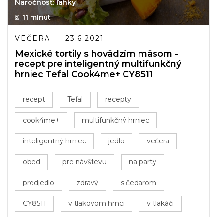
Náročnosť: ľahký
11 minút
VEČERA
23.6.2021
Mexické tortily s hovädzím mäsom -
recept pre inteligentný multifunkčný
hrniec Tefal Cook4me+ CY8511
recept
Tefal
recepty
cook4me+
multifunkčný hrniec
inteligentný hrniec
jedlo
večera
obed
pre návštevu
na party
predjedlo
zdravý
s čedarom
CY8511
v tlakovom hrnci
v tlakáči