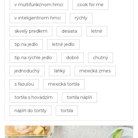
v multifunkčnom hrnci
cook for me
v inteligentnom hrnci
rýchly
skvelý predkrm
desiata
letné
tip na jedlo
letné jedlo
tip na rýchle jedlo
dobré
chutný
jednoduchý
ľahký
mexická zmes
s fazuľou
mexická tortila
tortila s hovädzím
tortila náplň
náplň do tortily
tortila