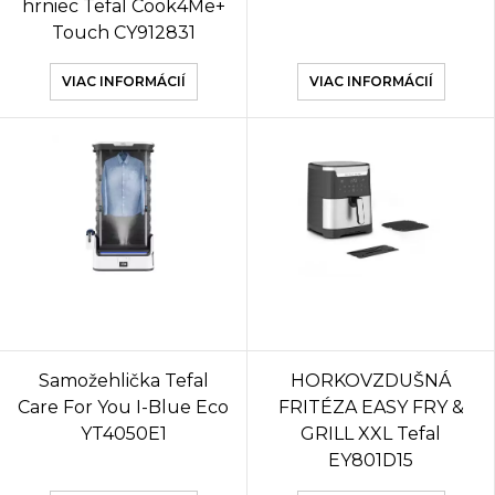
hrniec Tefal Cook4Me+
Touch CY912831
VIAC INFORMÁCIÍ
VIAC INFORMÁCIÍ
Samožehlička Tefal
HORKOVZDUŠNÁ
Care For You I-Blue Eco
FRITÉZA EASY FRY &
YT4050E1
GRILL XXL Tefal
EY801D15