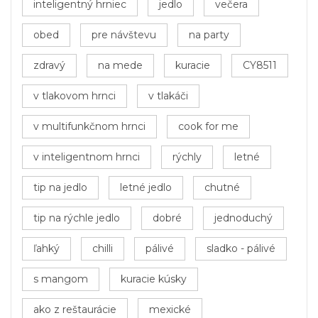
inteligentný hrniec
jedlo
večera
obed
pre návštevu
na party
zdravý
na mede
kuracie
CY8511
v tlakovom hrnci
v tlakáči
v multifunkčnom hrnci
cook for me
v inteligentnom hrnci
rýchly
letné
tip na jedlo
letné jedlo
chutné
tip na rýchle jedlo
dobré
jednoduchý
ľahký
chilli
pálivé
sladko - pálivé
s mangom
kuracie kúsky
ako z reštaurácie
mexické