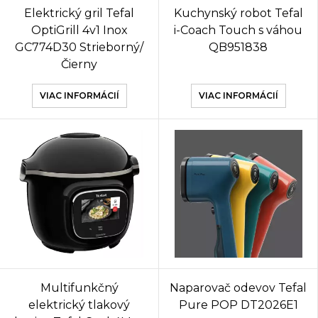
Elektrický gril Tefal
Kuchynský robot Tefal
OptiGrill 4v1 Inox
i-Coach Touch s váhou
GC774D30 Strieborný/
QB951838
Čierny
VIAC INFORMÁCIÍ
VIAC INFORMÁCIÍ
Multifunkčný
Naparovač odevov Tefal
elektrický tlakový
Pure POP DT2026E1