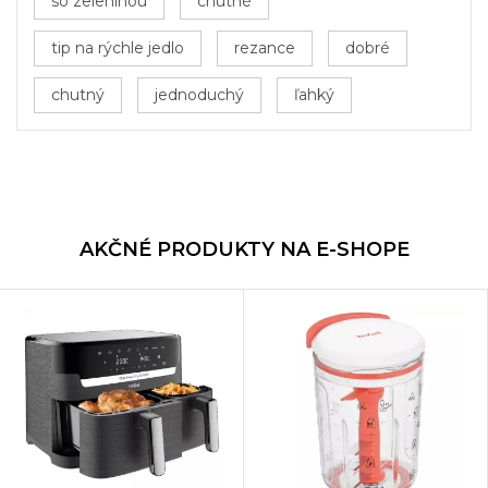
so zeleninou
chutné
tip na rýchle jedlo
rezance
dobré
chutný
jednoduchý
ľahký
AKČNÉ PRODUKTY NA E-SHOPE