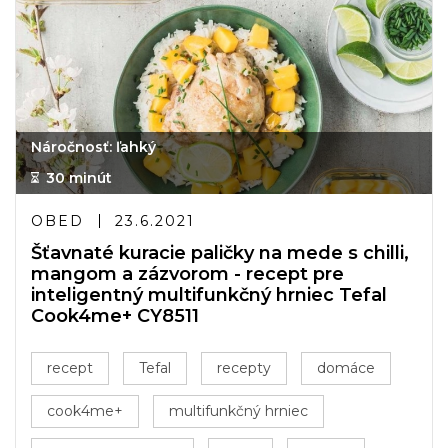
Náročnosť: ľahký
30 minút
OBED
23.6.2021
Šťavnaté kuracie paličky na mede s chilli,
mangom a zázvorom - recept pre
inteligentný multifunkčný hrniec Tefal
Cook4me+ CY8511
recept
Tefal
recepty
domáce
cook4me+
multifunkčný hrniec