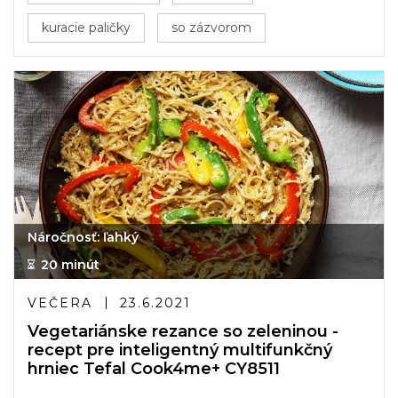
kuracie paličky
so zázvorom
Náročnosť: ľahký
20 minút
VEČERA
23.6.2021
Vegetariánske rezance so zeleninou -
recept pre inteligentný multifunkčný
hrniec Tefal Cook4me+ CY8511