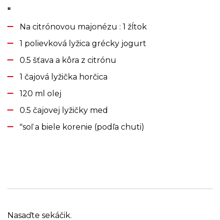
"
Na citrónovou majonézu : 1 žĺtok
1 polievková lyžica grécky jogurt
0.5 šťava a kôra z citrónu
1 čajová lyžička horčica
120 ml olej
0.5 čajovej lyžičky med
"soľ a biele korenie (podľa chuti)
Nasaďte sekáčik.