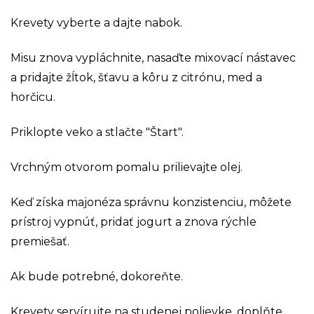
Krevety vyberte a dajte nabok.
Misu znova vypláchnite, nasaďte mixovací nástavec
a pridajte žĺtok, šťavu a kôru z citrónu, med a
horčicu.
Priklopte veko a stlačte "Štart".
Vrchným otvorom pomalu prilievajte olej.
Keď získa majonéza správnu konzistenciu, môžete
prístroj vypnúť, pridať jogurt a znova rýchle
premiešať.
Ak bude potrebné, dokoreňte.
Krevety servírujte na studenej polievke, doplňte