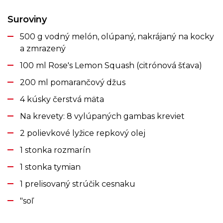
Suroviny
500 g vodný melón, olúpaný, nakrájaný na kocky
a zmrazený
100 ml Rose's Lemon Squash (citrónová šťava)
200 ml pomarančový džus
4 kúsky čerstvá mäta
Na krevety: 8 vylúpaných gambas kreviet
2 polievkové lyžice repkový olej
1 stonka rozmarín
1 stonka tymian
1 prelisovaný strúčik cesnaku
"soľ