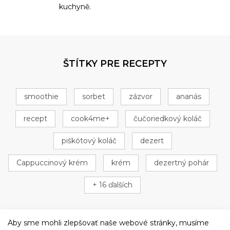
kuchyně.
ŠTÍTKY PRE RECEPTY
smoothie
sorbet
zázvor
ananás
recept
cook4me+
čučoriedkový koláč
piškótový koláč
dezert
Cappuccinový krém
krém
dezertný pohár
+ 16 ďalších
Aby sme mohli zlepšovať naše webové stránky, musíme