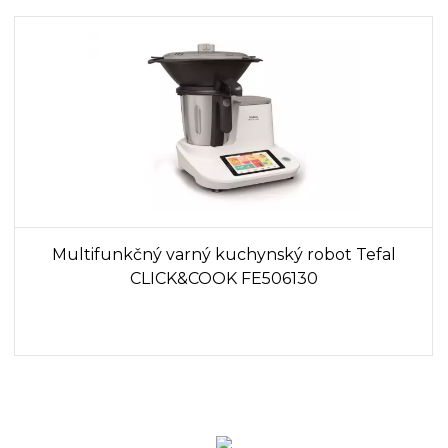
Multifunkčný varný kuchynský robot Tefal
CLICK&COOK FE506130