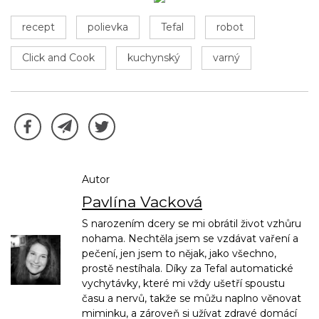
recept
polievka
Tefal
robot
Click and Cook
kuchynský
varný
Autor
Pavlína Vacková
S narozením dcery se mi obrátil život vzhůru
nohama. Nechtěla jsem se vzdávat vaření a
pečení, jen jsem to nějak, jako všechno,
prostě nestíhala. Díky za Tefal automatické
vychytávky, které mi vždy ušetří spoustu
času a nervů, takže se můžu naplno věnovat
miminku, a zároveň si užívat zdravé domácí