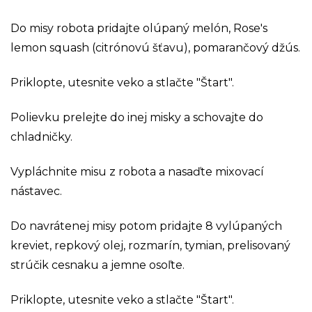
Do misy robota pridajte olúpaný melón, Rose's
lemon squash (citrónovú šťavu), pomarančový džús.
Priklopte, utesnite veko a stlačte "Štart".
Polievku prelejte do inej misky a schovajte do
chladničky.
Vypláchnite misu z robota a nasaďte mixovací
nástavec.
Do navrátenej misy potom pridajte 8 vylúpaných
kreviet, repkový olej, rozmarín, tymian, prelisovaný
strúčik cesnaku a jemne osoľte.
Priklopte, utesnite veko a stlačte "Štart".