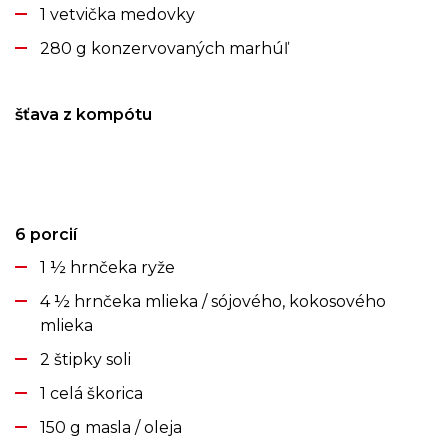
1 vetvička medovky
280 g konzervovaných marhúľ
šťava z kompótu
6 porcií
1 ½ hrnčeka ryže
4 ½ hrnčeka mlieka / sójového, kokosového
mlieka
2 štipky soli
1 celá škorica
150 g masla / oleja