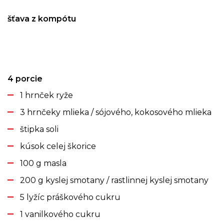
šťava z kompótu
4 porcie
1 hrnček ryže
3 hrnčeky mlieka / sójového, kokosového mlieka
štipka soli
kúsok celej škorice
100 g masla
200 g kyslej smotany / rastlinnej kyslej smotany
5 lyžíc práškového cukru
1 vanilkového cukru