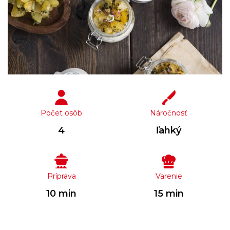
Počet osôb
Náročnosť
4
ľahký
Príprava
Varenie
10 min
15 min