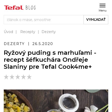
Menu
VYHĽADAŤ
Úvod
Recepty
Dezerty
DEZERTY
26.5.2020
Ryžový puding s marhuľami -
recept šéfkuchára Ondřeje
Slaniny pre Tefal Cook4me+