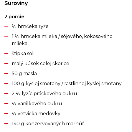
Suroviny
2 porcie
½ hrnčeka ryže
1 ½ hrnčeka mlieka / sójového, kokosového
mlieka
štipka soli
malý kúsok celej škorice
50 g masla
100 g kyslej smotany / rastlinnej kyslej smotany
2 ½ lyžíc práškového cukru
½ vanilkového cukru
½ vetvička medovky
140 g konzervovaných marhúľ