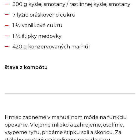
300 g kyslej smotany / rastlinnej kyslej smotany
7 lyžíc práškového cukru
1 ½ vanilkové cukru
1 ½ štipky medovky
420 g konzervovaných marhúľ
šťava z kompótu
Hrniec zapneme v manuálnom móde na funkciu
opekanie. Vlejeme mlieko a zahrejeme, osolíme,
vsypeme ryžu, pridáme štipku soli a škoricu. Za
stáleho miešania privedieme zmes do varu,