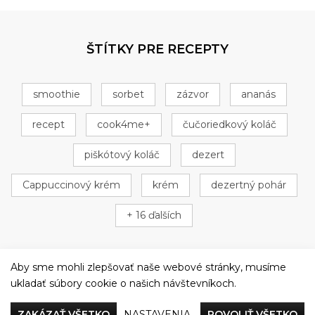
ŠTÍTKY PRE RECEPTY
smoothie
sorbet
zázvor
ananás
recept
cook4me+
čučoriedkový koláč
piškótový koláč
dezert
Cappuccinový krém
krém
dezertný pohár
+ 16 ďalších
Aby sme mohli zlepšovať naše webové stránky, musíme
ukladať súbory cookie o našich návštevníkoch.
Večeriame společne
ZAKÁZAŤ VŠETKO
NASTAVENIA
POVOLIŤ VŠETKO