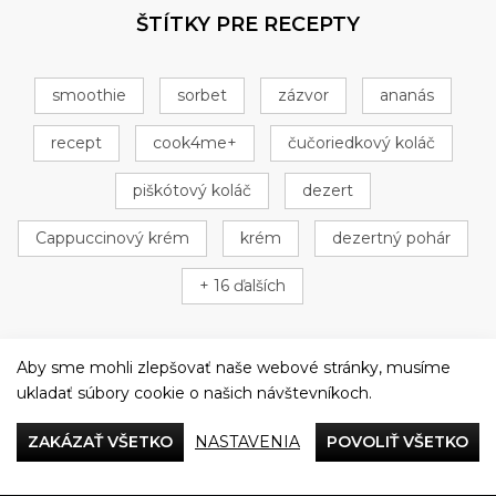
ŠTÍTKY PRE RECEPTY
smoothie
sorbet
zázvor
ananás
recept
cook4me+
čučoriedkový koláč
piškótový koláč
dezert
Cappuccinový krém
krém
dezertný pohár
+ 16 ďalších
Aby sme mohli zlepšovať naše webové stránky, musíme
ukladať súbory cookie o našich návštevníkoch.
Večeriame společne
ZAKÁZAŤ VŠETKO
NASTAVENIA
POVOLIŤ VŠETKO
Tefal