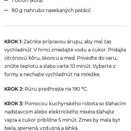
1 citrón (kôra)
80 g nahrubo nasekaných pistácií
KROK 1
:
Začnite prípravou sirupu, aby mal čas
vychladnúť. V hrnci zmiešajte vodu a cukor. Pridajte
citrónovú kôru, škoricu a med. Priveďte do varu,
znížte teplotu a slabo varte 10 minút. Vyberte z
formy a nechajte vychladnúť na mriežke.
KROK 2
:
Rúru predhrejte na 190 °C.
KROK 3
:
Pomocou kuchynského robota so šľahacím
nadstavcom alebo elektrického mixéra šľahajte
vajcia a cukor približne 5 minút. Zmes by mala byť
biela, spenená, vzdušná a ľahká.