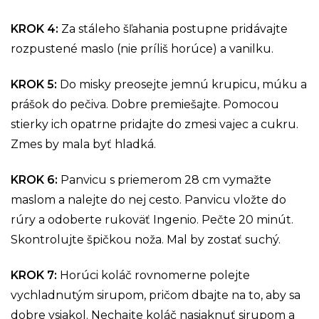
KROK 4
:
Za stáleho šľahania postupne pridávajte
rozpustené maslo (nie príliš horúce) a vanilku.
KROK 5
:
Do misky preosejte jemnú krupicu, múku a
prášok do pečiva. Dobre premiešajte. Pomocou
stierky ich opatrne pridajte do zmesi vajec a cukru.
Zmes by mala byť hladká.
KROK 6
:
Panvicu s priemerom 28 cm vymažte
maslom a nalejte do nej cesto. Panvicu vložte do
rúry a odoberte rukoväť Ingenio. Pečte 20 minút.
Skontrolujte špičkou noža. Mal by zostať suchý.
KROK 7
:
Horúci koláč rovnomerne polejte
vychladnutým sirupom, pričom dbajte na to, aby sa
dobre vsiakol. Nechajte koláč nasiaknuť sirupom a