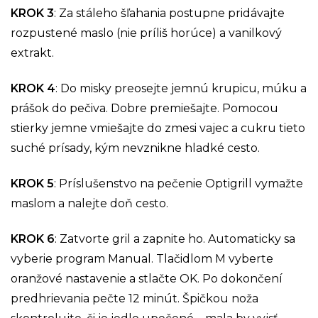
KROK 3
: Za stáleho šľahania postupne pridávajte
rozpustené maslo (nie príliš horúce) a vanilkový
extrakt.
KROK 4
: Do misky preosejte jemnú krupicu, múku a
prášok do pečiva. Dobre premiešajte. Pomocou
stierky jemne vmiešajte do zmesi vajec a cukru tieto
suché prísady, kým nevznikne hladké cesto.
KROK 5
: Príslušenstvo na pečenie Optigrill vymažte
maslom a nalejte doň cesto.
KROK 6
: Zatvorte gril a zapnite ho. Automaticky sa
vyberie program Manual. Tlačidlom M vyberte
oranžové nastavenie a stlačte OK. Po dokončení
predhrievania pečte 12 minút. Špičkou noža