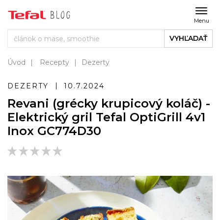
Menu
VYHĽADAŤ
Úvod
Recepty
Dezerty
DEZERTY
10.7.2024
Revani (grécky krupicový koláč) -
Elektrický gril Tefal OptiGrill 4v1
Inox GC774D30