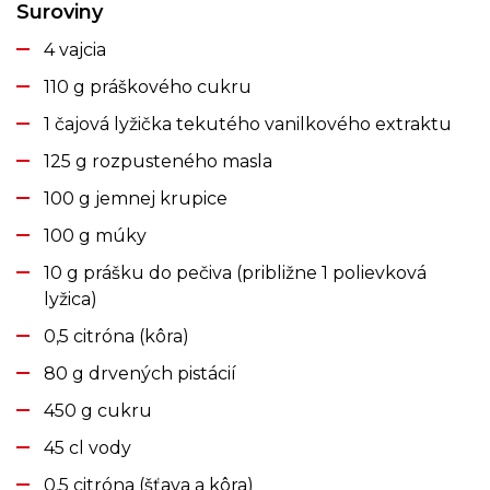
Suroviny
4 vajcia
110 g práškového cukru
1 čajová lyžička tekutého vanilkového extraktu
125 g rozpusteného masla
100 g jemnej krupice
100 g múky
10 g prášku do pečiva (približne 1 polievková
lyžica)
0,5 citróna (kôra)
80 g drvených pistácií
450 g cukru
45 cl vody
0,5 citróna (šťava a kôra)