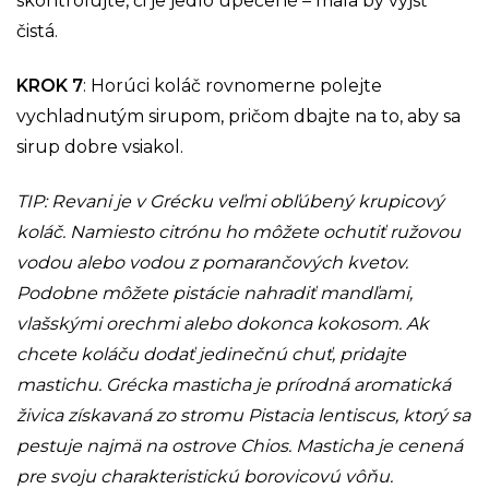
skontrolujte, či je jedlo upečené – mala by vyjsť
čistá.
KROK 7
: Horúci koláč rovnomerne polejte
vychladnutým sirupom, pričom dbajte na to, aby sa
sirup dobre vsiakol.
TIP: Revani je v Grécku veľmi obľúbený krupicový
koláč. Namiesto citrónu ho môžete ochutiť ružovou
vodou alebo vodou z pomarančových kvetov.
Podobne môžete pistácie nahradiť mandľami,
vlašskými orechmi alebo dokonca kokosom. Ak
chcete koláču dodať jedinečnú chuť, pridajte
mastichu. Grécka masticha je prírodná aromatická
živica získavaná zo stromu Pistacia lentiscus, ktorý sa
pestuje najmä na ostrove Chios. Masticha je cenená
pre svoju charakteristickú borovicovú vôňu.