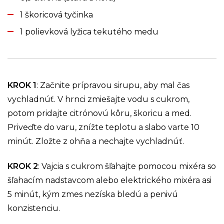
1 škoricová tyčinka
1 polievková lyžica tekutého medu
KROK 1
: Začnite prípravou sirupu, aby mal čas
vychladnúť. V hrnci zmiešajte vodu s cukrom,
potom pridajte citrónovú kôru, škoricu a med.
Priveďte do varu, znížte teplotu a slabo varte 10
minút. Zložte z ohňa a nechajte vychladnúť.
KROK 2
: Vajcia s cukrom šľahajte pomocou mixéra so
šľahacím nadstavcom alebo elektrického mixéra asi
5 minút, kým zmes nezíska bledú a penivú
konzistenciu.