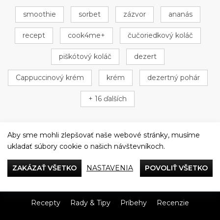
smoothie
sorbet
zázvor
ananás
recept
cook4me+
čučoriedkový koláč
piškótový koláč
dezert
Cappuccinový krém
krém
dezertný pohár
+ 16 ďalších
Aby sme mohli zlepšovať naše webové stránky, musíme
ukladať súbory cookie o našich návštevníkoch.
Večeriame společne
ZAKÁZAŤ VŠETKO
NASTAVENIA
POVOLIŤ VŠETKO
Tefal
Recepty
Rady & Tipy
Príbehy
Recenzie