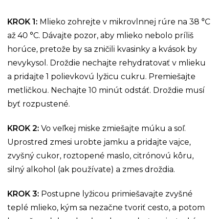
KROK 1:
Mlieko zohrejte v mikrovlnnej rúre na 38 °C
až 40 °C. Dávajte pozor, aby mlieko nebolo príliš
horúce, pretože by sa zničili kvasinky a kvások by
nevykysol. Droždie nechajte rehydratovať v mlieku
a pridajte 1 polievkovú lyžicu cukru. Premiešajte
metličkou. Nechajte 10 minút odstáť. Droždie musí
byť rozpustené.
KROK 2:
Vo veľkej miske zmiešajte múku a soľ.
Uprostred zmesi urobte jamku a pridajte vajce,
zvyšný cukor, roztopené maslo, citrónovú kôru,
silný alkohol (ak používate) a zmes droždia.
KROK 3:
Postupne lyžicou primiešavajte zvyšné
teplé mlieko, kým sa nezačne tvoriť cesto, a potom