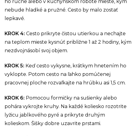
ho ručne alebo v kuchynskom robote mieste, kým
nebude hladké a pružné. Cesto by malo zostať
lepkavé.
KROK 4:
Cesto prikryte čistou utierkou a nechajte
na teplom mieste kysnúť približne 1 až 2 hodiny, kým
nezdvojnásobí svoj objem.
KROK 5:
Keď cesto vykysne, krátkym hnetením ho
vyklopte. Potom cesto na ľahko pomúčenej
pracovnej ploche rozvaľkajte na hrúbku asi 1,5 cm.
KROK 6:
Pomocou formičky na sušienky alebo
pohára vykrojte kruhy. Na každé koliesko rozotrite
lyžicu jablkového pyré a prikryte druhým
kolieskom. Šišky dobre uzavrite prstami.