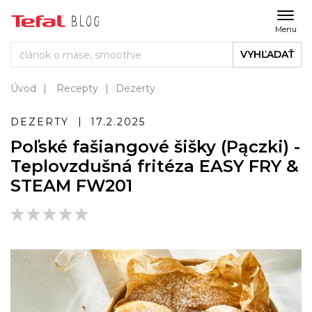
Menu
VYHĽADAŤ
Úvod
Recepty
Dezerty
DEZERTY
17.2.2025
Poľské fašiangové šišky (Pączki) -
Teplovzdušná fritéza EASY FRY &
STEAM FW201