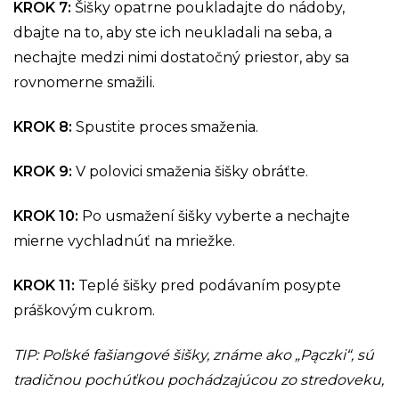
KROK 7:
Šišky opatrne poukladajte do nádoby,
dbajte na to, aby ste ich neukladali na seba, a
nechajte medzi nimi dostatočný priestor, aby sa
rovnomerne smažili.
KROK 8:
Spustite proces smaženia.
KROK 9:
V polovici smaženia šišky obráťte.
KROK 10:
Po usmažení šišky vyberte a nechajte
mierne vychladnúť na mriežke.
KROK 11:
Teplé šišky pred podávaním posypte
práškovým cukrom.
TIP: Poľské fašiangové šišky, známe ako „Pączki“, sú
tradičnou pochúťkou pochádzajúcou zo stredoveku,