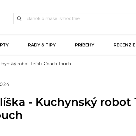
PTY
RADY & TIPY
PRÍBEHY
RECENZIE
chynský robot Tefal i-Coach Touch
2024
íška - Kuchynský robot T
ouch