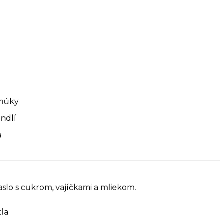
 múky
ndlí
a
slo s cukrom, vajíčkami a mliekom.
la