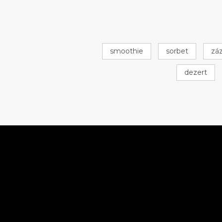
smoothie
sorbet
zá
dezert