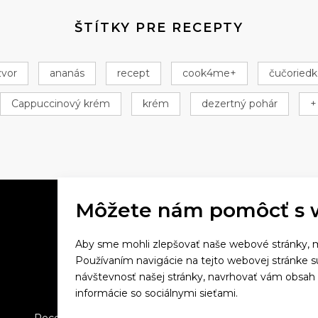
ŠTÍTKY PRE RECEPTY
zvor
ananás
recept
cook4me+
čučoriedk
Cappuccinový krém
krém
dezertný pohár
+
Môžete nám pomôcť s 
Aby sme mohli zlepšovať naše webové stránky, m
Večeriame společne
Používaním navigácie na tejto webovej stránke 
návštevnosť našej stránky, navrhovať vám obsah
Tefal
informácie so sociálnymi sieťami.