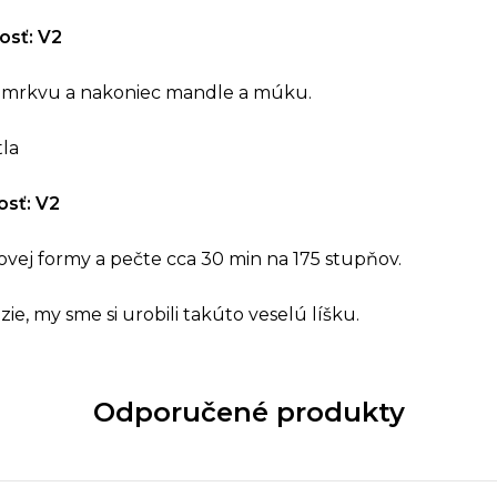
osť: V2
ú mrkvu a nakoniec mandle a múku.
la
osť: V2
tovej formy a pečte cca 30 min na 175 stupňov.
e, my sme si urobili takúto veselú líšku.
Odporučené produkty