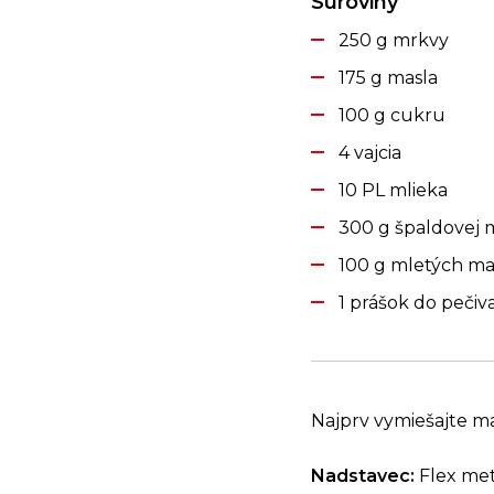
Suroviny
250 g mrkvy
175 g masla
100 g cukru
4 vajcia
10 PL mlieka
300 g špaldovej
100 g mletých ma
1 prášok do pečiv
Najprv vymiešajte ma
Nadstavec:
Flex met