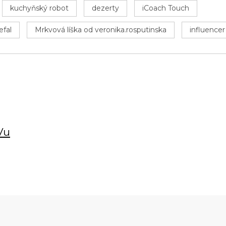
kuchyňský robot
dezerty
iCoach Touch
efal
Mrkvová líška od veronika.rosputinska
influencer
Vu