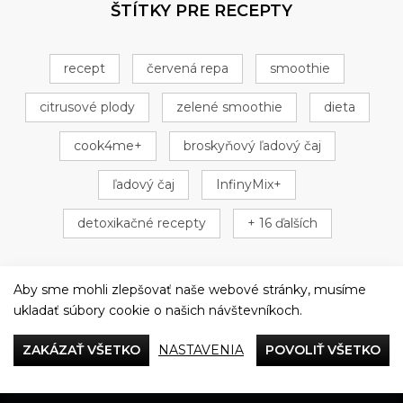
ŠTÍTKY PRE RECEPTY
recept
červená repa
smoothie
citrusové plody
zelené smoothie
dieta
cook4me+
broskyňový ľadový čaj
ľadový čaj
InfinyMix+
detoxikačné recepty
+ 16 ďalších
Aby sme mohli zlepšovať naše webové stránky, musíme
ukladať súbory cookie o našich návštevníkoch.
Večeriame společne
ZAKÁZAŤ VŠETKO
NASTAVENIA
POVOLIŤ VŠETKO
Tefal