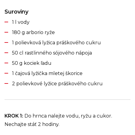
Suroviny
1 l vody
180 g arborio ryže
1 polievková lyžica práškového cukru
50 cl rastlinného sójového nápoja
50 g kociek ľadu
1 čajová lyžička mletej škorice
2 polievkové lyžice práškového cukru
KROK 1
:
Do hrnca nalejte vodu, ryžu a cukor.
Nechajte stáť 2 hodiny.