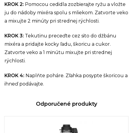
KROK 2
:
Pomocou cedidla zozbierajte ryžu a vložte
ju do nádoby mixéra spolu s mliekom. Zatvorte veko
a mixujte 2 minúty pri strednej rýchlosti.
KROK 3
:
Tekutinu preceďte cez sito do džbánu
mixéra a pridajte kocky ľadu, škoricu a cukor.
Zatvorte veko a 1 minútu mixujte pri strednej
rýchlosti.
KROK 4
:
Naplňte poháre. Zľahka posypte škoricou a
ihneď podávajte.
Odporučené produkty