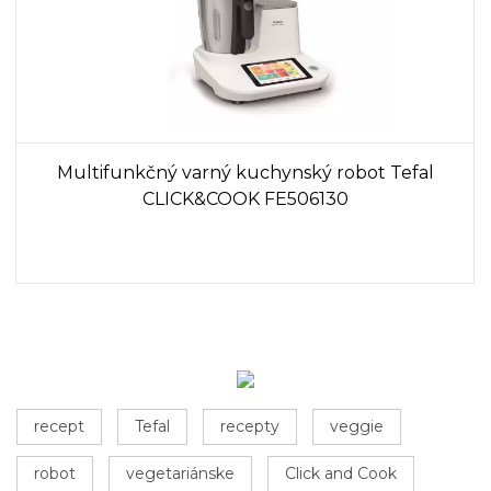
Multifunkčný varný kuchynský robot Tefal
CLICK&COOK FE506130
recept
Tefal
recepty
veggie
robot
vegetariánske
Click and Cook