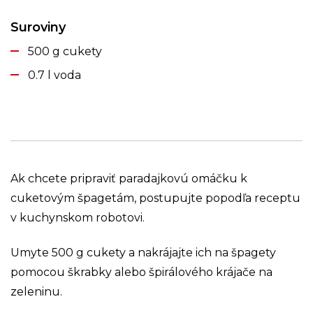
Suroviny
500 g cukety
0.7 l voda
Ak chcete pripraviť paradajkovú omáčku k
cuketovým špagetám, postupujte popodľa receptu
v kuchynskom robotovi.
Umyte 500 g cukety a nakrájajte ich na špagety
pomocou škrabky alebo špirálového krájače na
zeleninu.