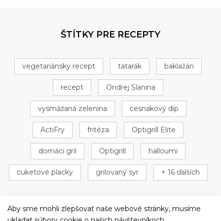
ŠTÍTKY PRE RECEPTY
vegetariánsky recept
tatarák
baklažán
recept
Ondrej Slanina
vysmážaná zelenina
cesnakový dip
ActiFry
fritéza
Optigrill Elite
domáci gril
Optigrill
halloumi
cuketové placky
grilovaný syr
+ 16 ďalších
Aby sme mohli zlepšovať naše webové stránky, musíme
ukladať súbory cookie o našich návštevníkoch.