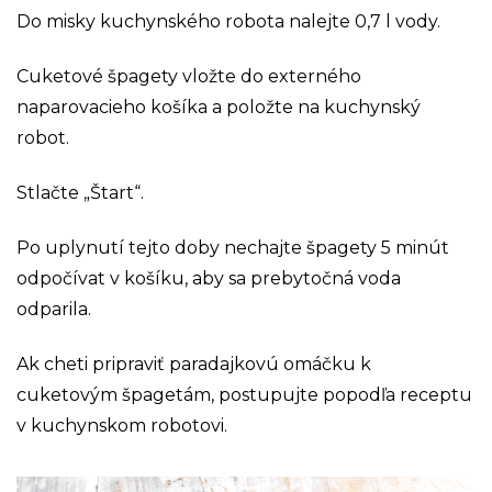
Do misky kuchynského robota nalejte 0,7 l vody.
Cuketové špagety vložte do externého
naparovacieho košíka a položte na kuchynský
robot.
Stlačte „Štart“.
Po uplynutí tejto doby nechajte špagety 5 minút
odpočívat v košíku, aby sa prebytočná voda
odparila.
Ak cheti pripraviť paradajkovú omáčku k
cuketovým špagetám, postupujte popodľa receptu
v kuchynskom robotovi.