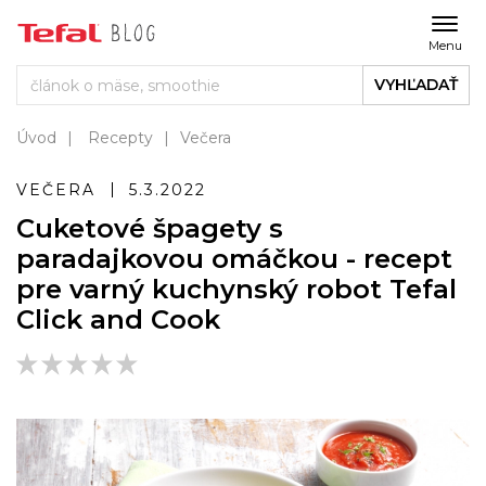
Menu
VYHĽADAŤ
Úvod
Recepty
Večera
VEČERA
5.3.2022
Cuketové špagety s
paradajkovou omáčkou - recept
pre varný kuchynský robot Tefal
Click and Cook