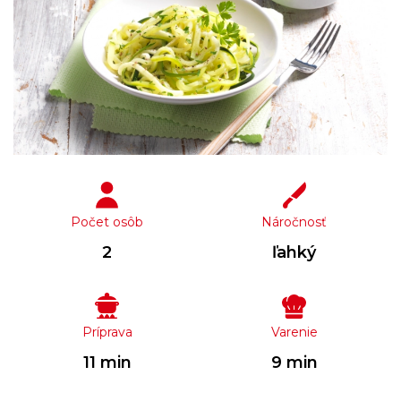
Počet osôb
Náročnosť
2
ľahký
Príprava
Varenie
11 min
9 min