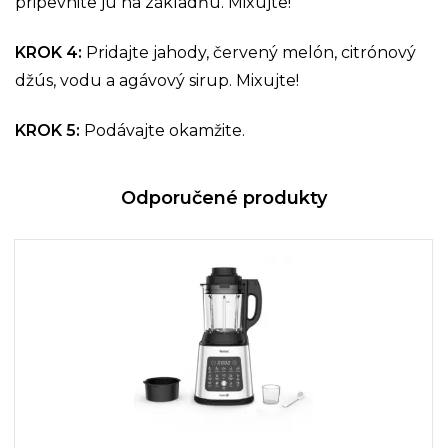
pripevnite ju na základňu. Mixujte!
KROK 4
:
Pridajte jahody, červený melón, citrónový
džús, vodu a agávový sirup. Mixujte!
KROK 5
:
Podávajte okamžite.
Odporučené produkty