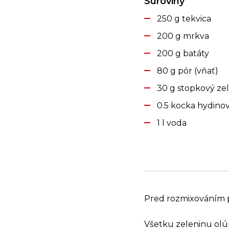
Suroviny
250 g tekvica
200 g mrkva
200 g batáty
80 g pór (vňať)
30 g stopkový ze
0.5 kocka hydin
1 l voda
Pred rozmixováním po
Všetku zeleninu olúp