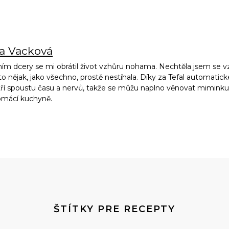
na Vacková
ím dcery se mi obrátil život vzhůru nohama. Nechtěla jsem se vz
to nějak, jako všechno, prostě nestíhala. Díky za Tefal automatic
ří spoustu času a nervů, takže se můžu naplno věnovat miminku, 
omácí kuchyně.
ŠTÍTKY PRE RECEPTY