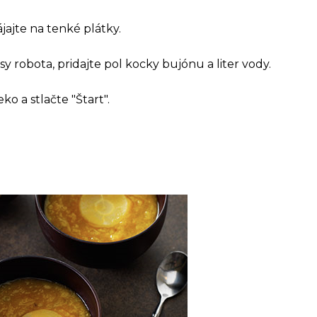
jajte na tenké plátky.
y robota, pridajte pol kocky bujónu a liter vody.
ko a stlačte "Štart".