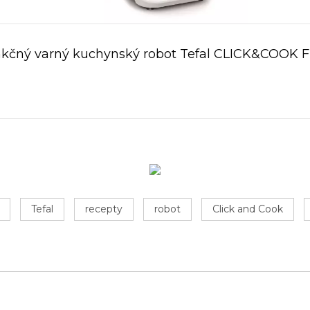
nkčný varný kuchynský robot Tefal CLICK&COOK 
Tefal
recepty
robot
Click and Cook