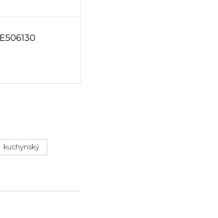
FE506130
kuchynský