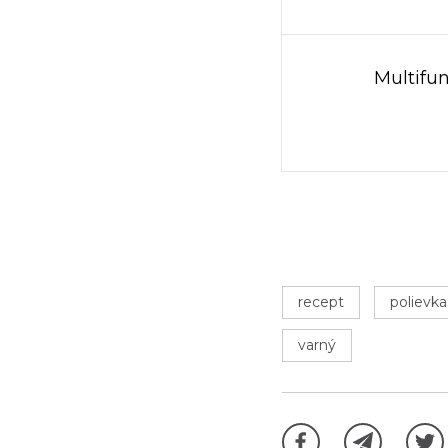
Multifu
recept
polievka
varný