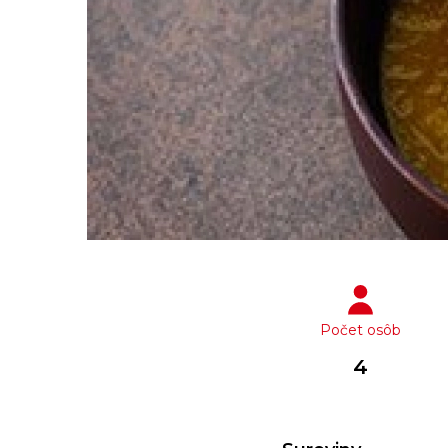
Počet osôb
4