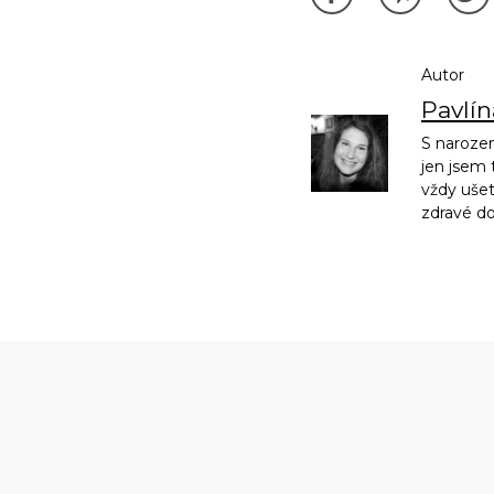
Autor
Pavlí
S narozen
jen jsem 
vždy ušet
zdravé d