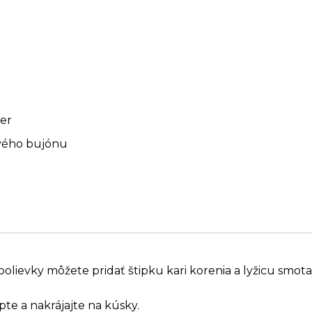
ler
ového bujónu
lievky môžete pridať štipku kari korenia a lyžicu smota
te a nakrájajte na kúsky.