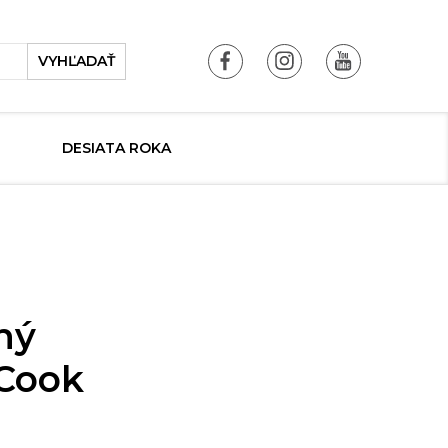
VYHĽADAŤ
DESIATA ROKA
ný
 Cook