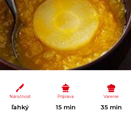
Náročnosť
Príprava
Varenie
ľahký
15 min
35 min