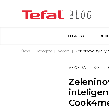
TEFAL.SK
RECE
Úvod
Recepty
Večera
Zeleninovo-syrový t
VEČERA
30.11.2
Zeleninov
intelige
Cook4m