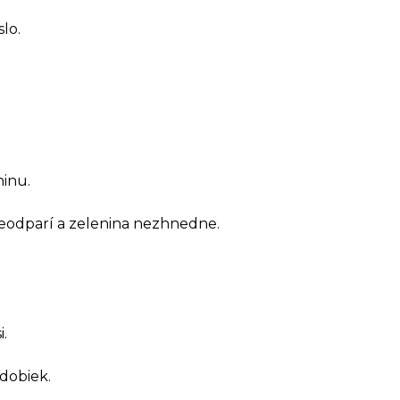
lo.
ninu.
neodparí a zelenina nezhnedne.
i.
dobiek.