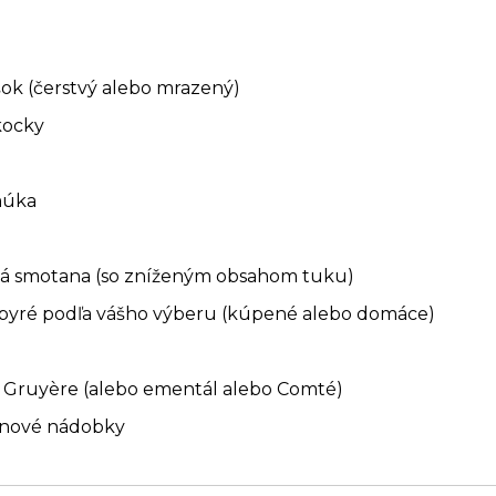
šok (čerstvý alebo mrazený)
kocky
múka
ná smotana (so zníženým obsahom tuku)
 pyré podľa vášho výberu (kúpené alebo domáce)
r Gruyère (alebo ementál alebo Comté)
ánové nádobky