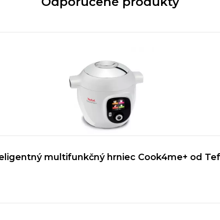
Odporučené produkty
teligentný multifunkčný hrniec Cook4me+ od Tef