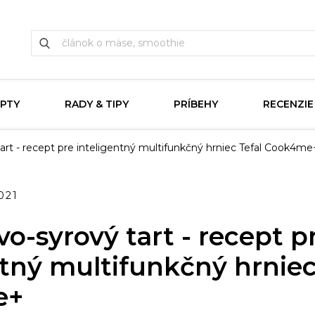
PTY
RADY & TIPY
PRÍBEHY
RECENZIE
art - recept pre inteligentný multifunkčný hrniec Tefal Cook4me
021
o-syrový tart - recept p
ntný multifunkčný hrniec
e+