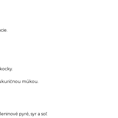
cie.
kocky.
 kukuričnou múkou.
eninové pyré, syr a soľ.