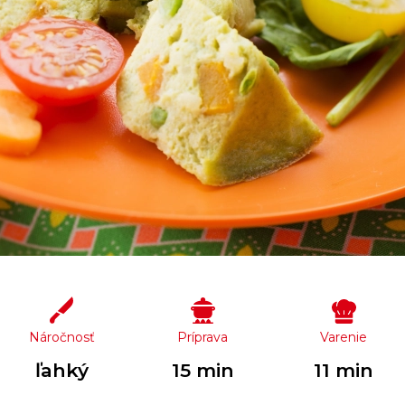
Náročnosť
Príprava
Varenie
ľahký
15 min
11 min