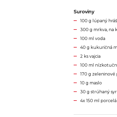
Suroviny
100 g lúpaný hrá
300 g mrkva, na 
100 ml voda
40 g kukuričná 
2 ks vajcia
100 ml nízkotuč
170 g zeleninové
10 g maslo
30 g strúhaný sy
4x 150 ml porcel