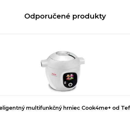
Odporučené produkty
teligentný multifunkčný hrniec Cook4me+ od Tef