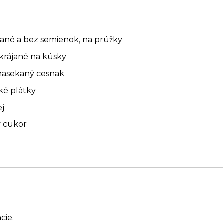
pané a bez semienok, na prúžky
akrájané na kúsky
 nasekaný cesnak
nké plátky
ej
ý cukor
cie.