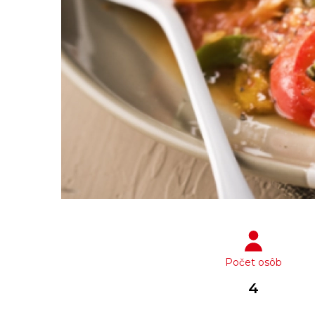
Počet osôb
4