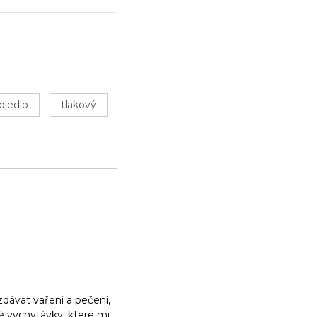
djedlo
tlakový
dávat vaření a pečení,
ké vychytávky, které mi