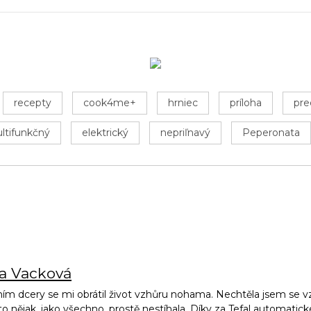
recepty
cook4me+
hrniec
príloha
pre
ltifunkčný
elektrický
nepriľnavý
Peperonata
na Vacková
ím dcery se mi obrátil život vzhůru nohama. Nechtěla jsem se vz
to nějak, jako všechno, prostě nestíhala. Díky za Tefal automatic