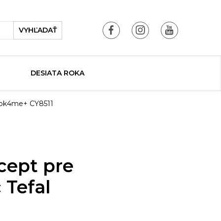
VYHĽADAŤ
DESIATA ROKA
Cook4me+ CY8511
cept pre
 Tefal