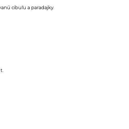
vanú cibuľu a paradajky.
t.