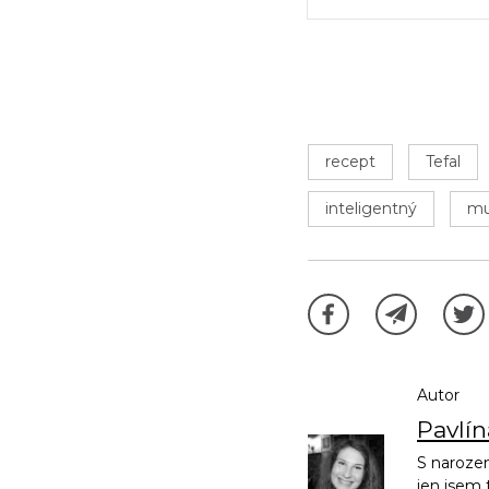
recept
Tefal
inteligentný
mu
Autor
Pavlí
S narozen
jen jsem 