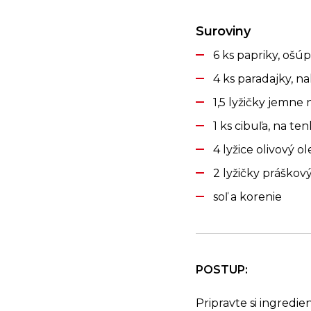
Suroviny
6 ks papriky, ošú
4 ks paradajky, n
1,5 lyžičky jemne
1 ks cibuľa, na te
4 lyžice olivový ol
2 lyžičky práškov
soľ a korenie
POSTUP:
Pripravte si ingredien