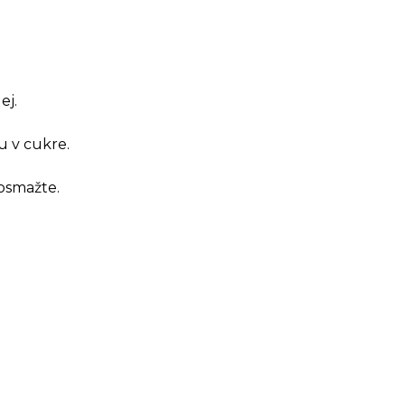
ej.
u v cukre.
 osmažte.