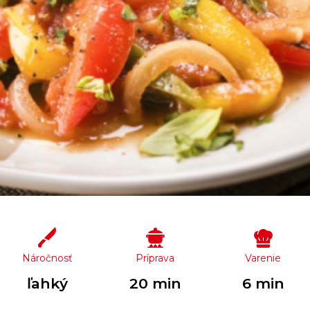
Náročnosť
Príprava
Varenie
ľahký
20 min
6 min