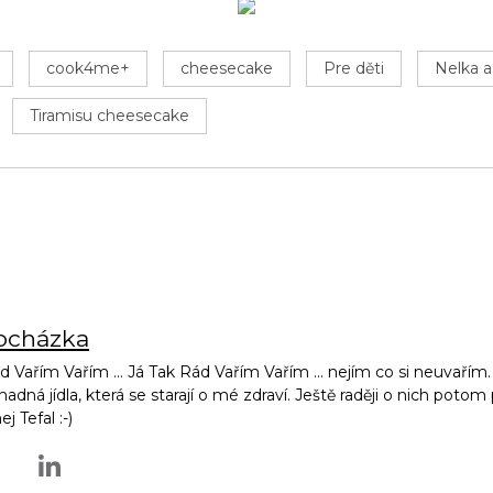
cook4me+
cheesecake
Pre děti
Nelka a
Tiramisu cheesecake
rocházka
d Vařím Vařím ... Já Tak Rád Vařím Vařím ... nejím co si neuvařím. 
snadná jídla, která se starají o mé zdraví. Ještě raději o nich poto
 Tefal :-)