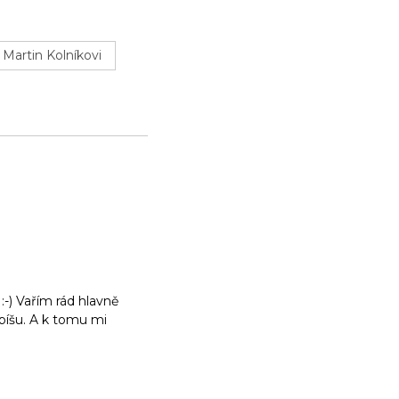
 Martin Kolníkovi
:-) Vařím rád hlavně
m píšu. A k tomu mi