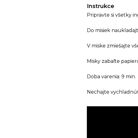
Instrukce
Pripravte si všetky i
Do misiek naukladajt
V miske zmiešajte vš
Misky zabaľte papier
Doba varenia: 9 min.
Nechajte vychladnúť