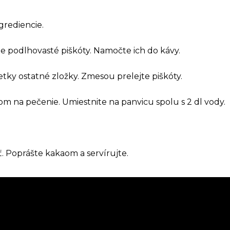
ngrediencie.
e podlhovasté piškóty. Namočte ich do kávy.
etky ostatné zložky. Zmesou prelejte piškóty.
om na pečenie. Umiestnite na panvicu spolu s 2 dl vody.
. Poprášte kakaom a servírujte.