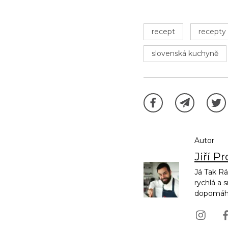
recept
recepty
slovenská kuchyně
Autor
Jiří P
Já Tak Rá
rychlá a 
dopomáhej