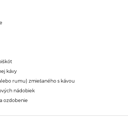
e
piškót
nej kávy
alebo rumu) zmiešaného s kávou
kových nádobiek
na ozdobenie