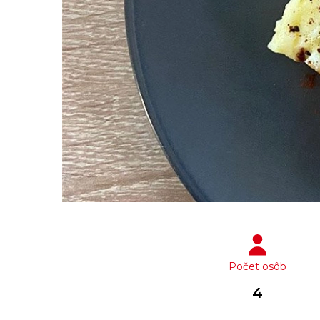
Počet osôb
4