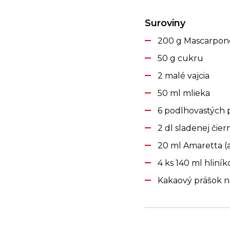
Suroviny
200 g Mascarpon
50 g cukru
2 malé vajcia
50 ml mlieka
6 podlhovastých 
2 dl sladenej čier
20 ml Amaretta (
4 ks 140 ml hliní
Kakaový prášok 