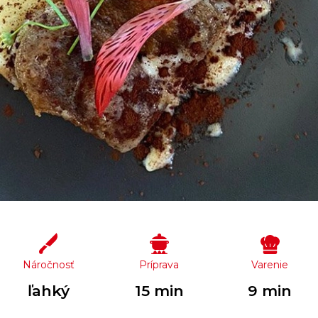
Náročnosť
Príprava
Varenie
ľahký
15 min
9 min