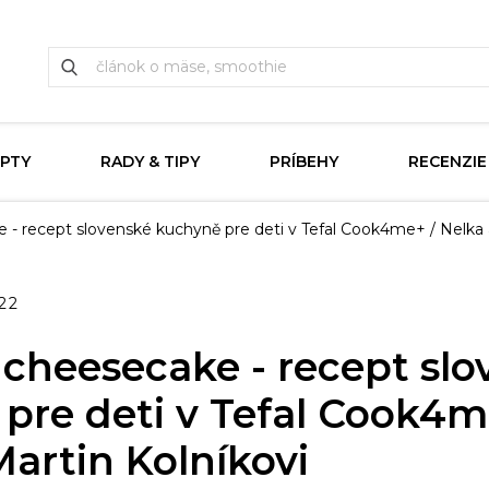
PTY
RADY & TIPY
PRÍBEHY
RECENZIE
 - recept slovenské kuchyně pre deti v Tefal Cook4me+ / Nelka 
022
 cheesecake - recept sl
pre deti v Tefal Cook4m
Martin Kolníkovi