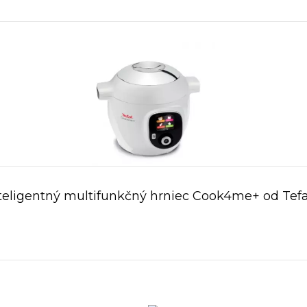
teligentný multifunkčný hrniec Cook4me+ od Tef