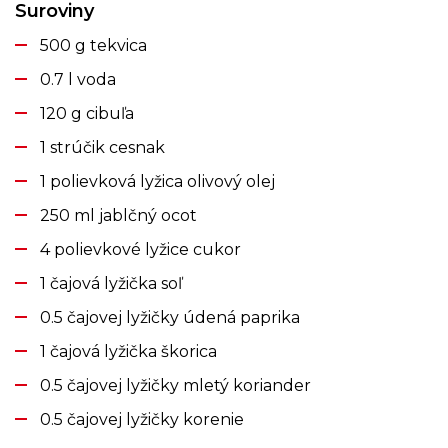
Suroviny
500 g tekvica
0.7 l voda
120 g cibuľa
1 strúčik cesnak
1 polievková lyžica olivový olej
250 ml jablčný ocot
4 polievkové lyžice cukor
1 čajová lyžička soľ
0.5 čajovej lyžičky údená paprika
1 čajová lyžička škorica
0.5 čajovej lyžičky mletý koriander
0.5 čajovej lyžičky korenie