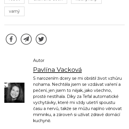
varný
Autor
Pavlína Vacková
S narozením dcery se mi obrátil život vzhůru
nohama. Nechtěla jsem se vzdávat vaření a
pečení, jen jsem to nějak, jako všechno,
prostě nestíhala. Díky za Tefal automatické
vychytávky, které mi vždy ušetří spoustu
času a nervů, takže se můžu naplno věnovat
miminku, a zároveň si užívat zdravé domácí
kuchyně.