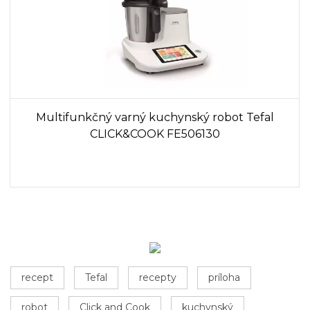
Multifunkčný varný kuchynský robot Tefal
CLICK&COOK FE506130
recept
Tefal
recepty
príloha
robot
Click and Cook
kuchynský