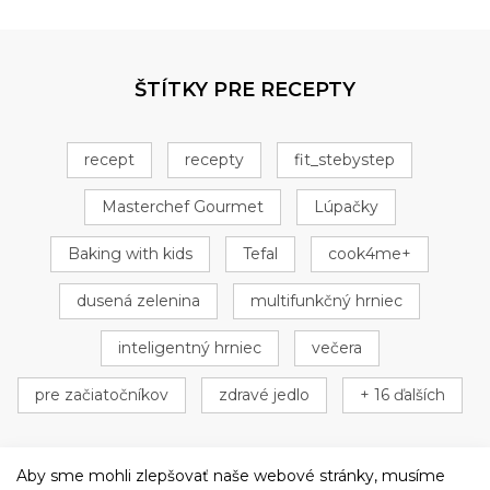
ŠTÍTKY PRE RECEPTY
recept
recepty
fit_stebystep
Masterchef Gourmet
Lúpačky
Baking with kids
Tefal
cook4me+
dusená zelenina
multifunkčný hrniec
inteligentný hrniec
večera
pre začiatočníkov
zdravé jedlo
+ 16 ďalších
Aby sme mohli zlepšovať naše webové stránky, musíme