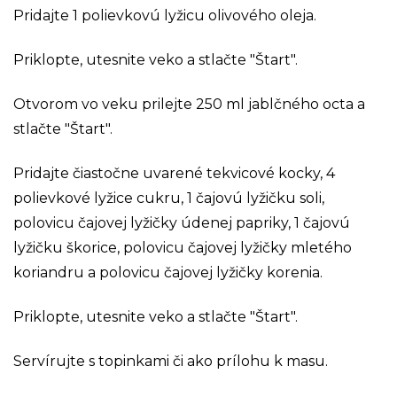
Pridajte 1 polievkovú lyžicu olivového oleja.
Priklopte, utesnite veko a stlačte "Štart".
Otvorom vo veku prilejte 250 ml jablčného octa a
stlačte "Štart".
Pridajte čiastočne uvarené tekvicové kocky, 4
polievkové lyžice cukru, 1 čajovú lyžičku soli,
polovicu čajovej lyžičky údenej papriky, 1 čajovú
lyžičku škorice, polovicu čajovej lyžičky mletého
koriandru a polovicu čajovej lyžičky korenia.
Priklopte, utesnite veko a stlačte "Štart".
Servírujte s topinkami či ako prílohu k masu.