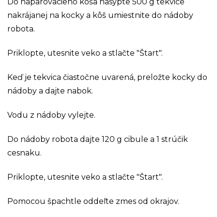
Do naparovacieho koša nasypte 500 g tekvice
nakrájanej na kocky a kôš umiestnite do nádoby
robota.
Priklopte, utesnite veko a stlačte "Štart".
Keď je tekvica čiastočne uvarená, preložte kocky do
nádoby a dajte nabok.
Vodu z nádoby vylejte.
Do nádoby robota dajte 120 g cibule a 1 strúčik
cesnaku.
Priklopte, utesnite veko a stlačte "Štart".
Pomocou špachtle oddeľte zmes od okrajov.