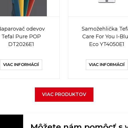
Naparovač odevov
Samožehlička Tef
Tefal Pure POP
Care For You I-Bl
DT2026E1
Eco YT4050E1
VIAC INFORMÁCIÍ
VIAC INFORMÁCIÍ
VIAC PRODUKTOV
Môžete nám pomôcť s 