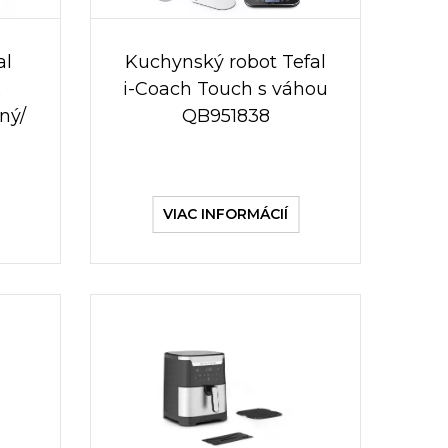
al
Kuchynský robot Tefal
x
i-Coach Touch s váhou
ný/
QB951838
VIAC INFORMÁCIÍ