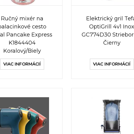
Ručný mixér na
Elektrický gril Tef
palacinkové cesto
OptiGrill 4v1 Ino
fal Pancake Express
GC774D30 Striebor
K1844404
Čierny
Koralový/Biely
VIAC INFORMÁCIÍ
VIAC INFORMÁCIÍ