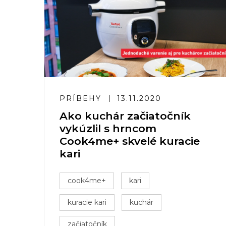
PRÍBEHY
13.11.2020
Ako kuchár začiatočník
vykúzlil s hrncom
Cook4me+ skvelé kuracie
kari
cook4me+
kari
kuracie kari
kuchár
začiatočník