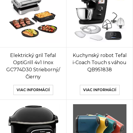
Elektrický gril Tefal
Kuchynský robot Tefal
OptiGrill 4v1 Inox
i-Coach Touch s váhou
GC774D30 Strieborný/
QB951838
Čierny
VIAC INFORMÁCIÍ
VIAC INFORMÁCIÍ