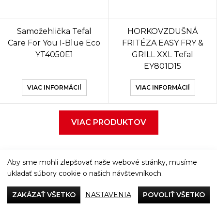
Samožehlička Tefal
HORKOVZDUŠNÁ
Care For You I-Blue Eco
FRITÉZA EASY FRY &
YT4050E1
GRILL XXL Tefal
EY801D15
VIAC INFORMÁCIÍ
VIAC INFORMÁCIÍ
VIAC PRODUKTOV
Aby sme mohli zlepšovať naše webové stránky, musíme
ukladať súbory cookie o našich návštevníkoch.
Večeriame společne
ZAKÁZAŤ VŠETKO
NASTAVENIA
POVOLIŤ VŠETKO
Tefal