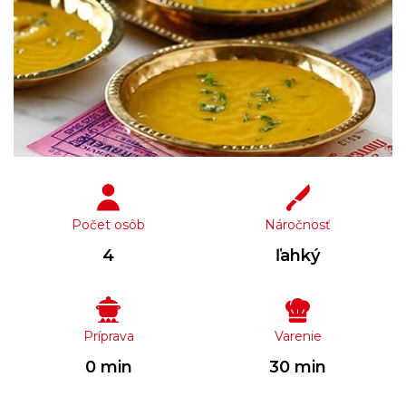
Počet osôb
Náročnosť
4
ľahký
Príprava
Varenie
0 min
30 min