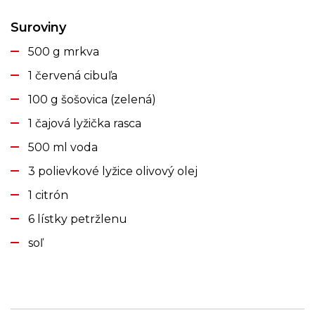
Suroviny
500 g mrkva
1 červená cibuľa
100 g šošovica (zelená)
1 čajová lyžička rasca
500 ml voda
3 polievkové lyžice olivový olej
1 citrón
6 lístky petržlenu
soľ