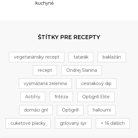
kuchyně.
ŠTÍTKY PRE RECEPTY
vegetariánsky recept
tatarák
baklažán
recept
Ondrej Slanina
vysmážaná zelenina
cesnakový dip
ActiFry
fritéza
Optigrill Elite
domáci gril
Optigrill
halloumi
cuketové placky
grilovaný syr
+ 16 ďalších