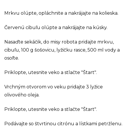
Mrkvu olúpte, opláchnite a nakrájajte na kolieska.
Červenú cibuľu olúpte a nakrájajte na kúsky.
Nasaďte sekáčik, do misy robota pridajte mrkvu,
cibuľu, 100 g šošovicu, lyžičku rasce, 500 ml vody a
osoľte.
Priklopte, utesnite veko a stlačte "Štart".
Vrchným otvorom vo veku pridajte 3 lyžice
olivového oleja.
Priklopte, utesnite veko a stlačte "Štart".
Podávajte so štvrtinou citrónu a lístkami petržlenu.