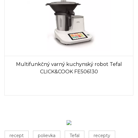
Multifunkčný varný kuchynský robot Tefal
CLICK&COOK FE506130
recept
polievka
Tefal
recepty