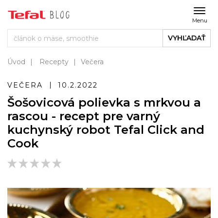
Menu
VYHĽADAŤ
Úvod
Recepty
Večera
VEČERA
10.2.2022
Šošovicová polievka s mrkvou a
rascou - recept pre varný
kuchynský robot Tefal Click and
Cook