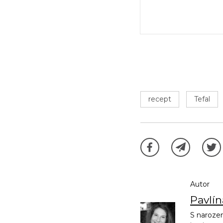
recept
Tefal
Autor
Pavlí
S narozen