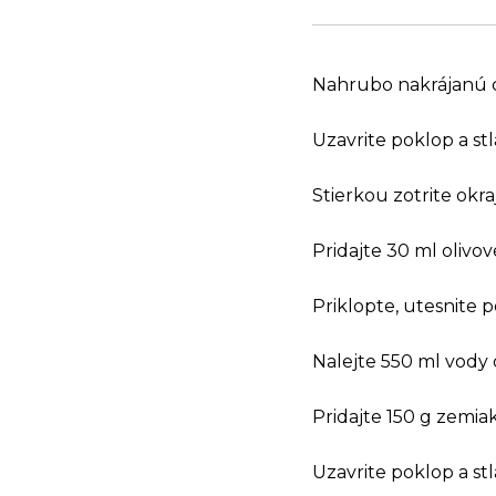
Nahrubo nakrájanú c
Uzavrite poklop a stla
Stierkou zotrite okra
Pridajte 30 ml olivov
Priklopte, utesnite po
Nalejte 550 ml vody
Pridajte 150 g zemiak
Uzavrite poklop a stla