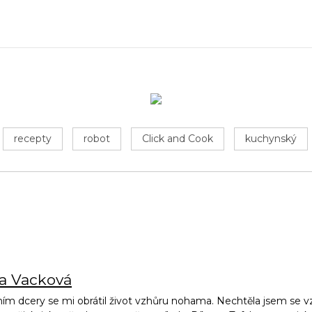
recepty
robot
Click and Cook
kuchynský
na Vacková
ím dcery se mi obrátil život vzhůru nohama. Nechtěla jsem se vz