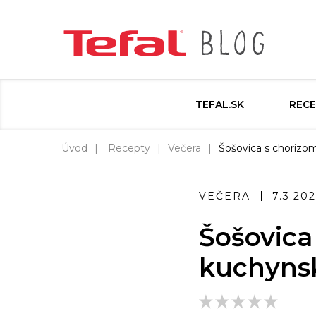
TEFAL.SK
RECE
Úvod
Recepty
Večera
Šošovica s chorizom
VEČERA
7.3.20
Šošovica
kuchynsk