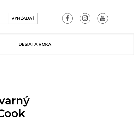
VYHĽADAŤ
DESIATA ROKA
 varný
 Cook