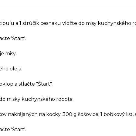
ibuľu a 1 strúčik cesnaku vložte do misy kuchynského r
čte 'Štart'.
je misy.
ého oleja.
klop a stlačte "Štart".
 do misky kuchynského robota.
ov nakrájaných na kocky, 300 g šošovice, 1 bobkový list, s
čte 'Štart'.