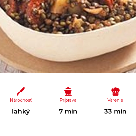
Náročnosť
Príprava
Varenie
ľahký
7 min
33 min