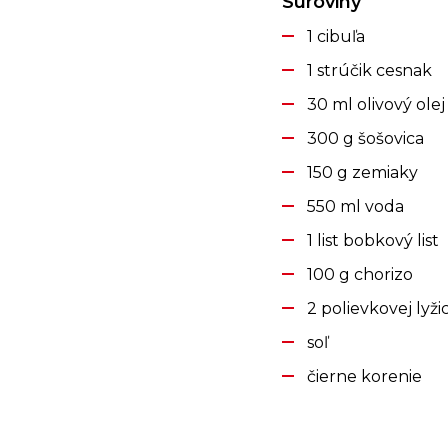
Suroviny
1 cibuľa
1 strúčik cesnak
30 ml olivový olej
300 g šošovica
150 g zemiaky
550 ml voda
1 list bobkový list
100 g chorizo
2 polievkovej lyž
soľ
čierne korenie