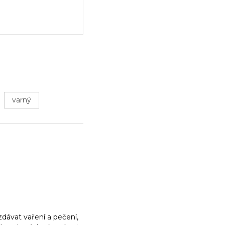
varný
dávat vaření a pečení,