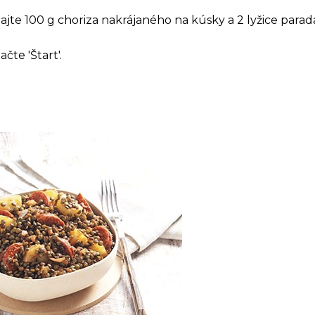
ajte 100 g choriza ​​nakrájaného na kúsky a 2 lyžice para
čte 'Štart'.