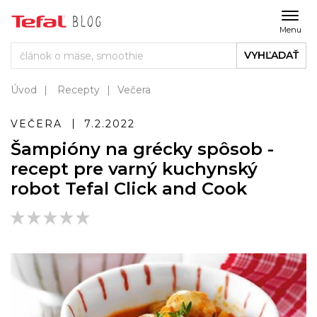
Menu
VYHĽADAŤ
Úvod
Recepty
Večera
VEČERA
7.2.2022
Šampióny na grécky spôsob -
recept pre varný kuchynský
robot Tefal Click and Cook