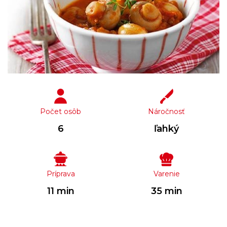
Počet osôb
Náročnosť
6
ľahký
Príprava
Varenie
11 min
35 min