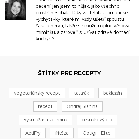
pečení, jen jsem to nějak, jako všechno,
prostě nestíhala. Díky za Tefal automatické
vychytávky, které mi vždy ušetří spoustu
času a nervů, takže se můžu naplno věnovat
miminku, a zároveň si užívat zdravé domácí
kuchyně.
ŠTÍTKY PRE RECEPTY
vegetariánsky recept
tatarák
baklažán
recept
Ondrej Slanina
vysmážaná zelenina
cesnakový dip
ActiFry
fritéza
Optigrill Elite