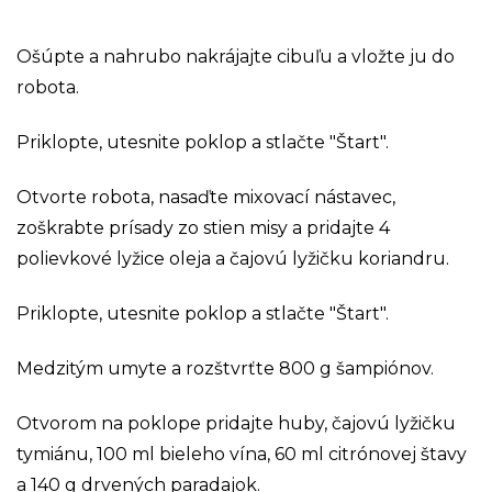
Ošúpte a nahrubo nakrájajte cibuľu a vložte ju do
robota.
Priklopte, utesnite poklop a stlačte "Štart".
Otvorte robota, nasaďte mixovací nástavec,
zoškrabte prísady zo stien misy a pridajte 4
polievkové lyžice oleja a čajovú lyžičku koriandru.
Priklopte, utesnite poklop a stlačte "Štart".
Medzitým umyte a rozštvrťte 800 g šampiónov.
Otvorom na poklope pridajte huby, čajovú lyžičku
tymiánu, 100 ml bieleho vína, 60 ml citrónovej štavy
a 140 g drvených paradajok.