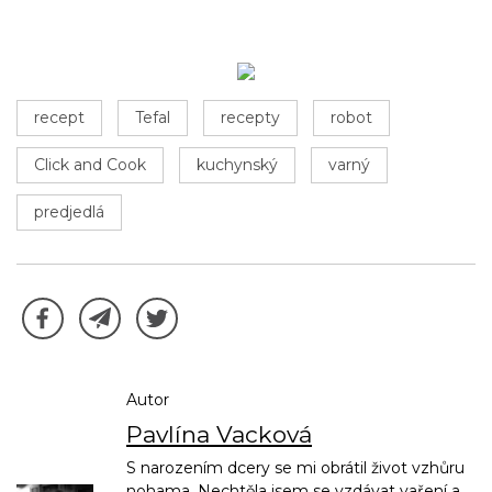
recept
Tefal
recepty
robot
Click and Cook
kuchynský
varný
predjedlá
Autor
Pavlína Vacková
S narozením dcery se mi obrátil život vzhůru
nohama. Nechtěla jsem se vzdávat vaření a