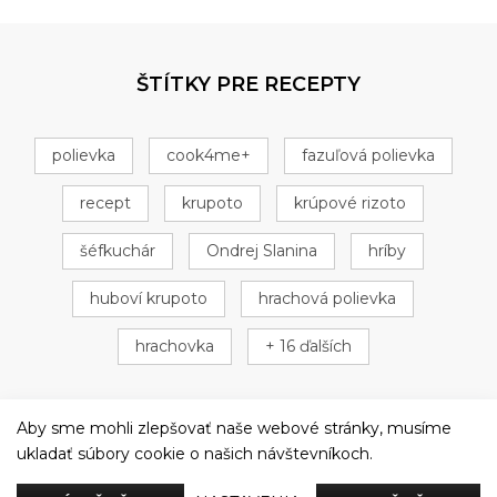
ŠTÍTKY PRE RECEPTY
polievka
cook4me+
fazuľová polievka
recept
krupoto
krúpové rizoto
šéfkuchár
Ondrej Slanina
hríby
huboví krupoto
hrachová polievka
hrachovka
+ 16 ďalších
Aby sme mohli zlepšovať naše webové stránky, musíme
ukladať súbory cookie o našich návštevníkoch.
Večeriame společne