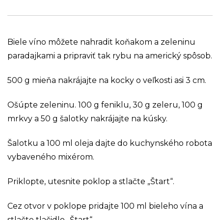
Biele víno môžete nahradit koňakom a zeleninu
paradajkami a pripraviť tak rybu na americký spôsob.
500 g mieňa nakrájajte na kocky o veľkosti asi 3 cm.
Ošúpte zeleninu. 100 g feniklu, 30 g zeleru, 100 g
mrkvy a 50 g šalotky nakrájajte na kúsky.
Šalotku a 100 ml oleja dajte do kuchynského robota
vybaveného mixérom.
Priklopte, utesnite poklop a stlačte „Štart“.
Cez otvor v poklope pridajte 100 ml bieleho vína a
stlačte tlačidlo „Štart“.