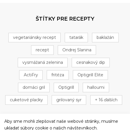
ŠTÍTKY PRE RECEPTY
vegetariánsky recept
tatarák
baklažán
recept
Ondrej Slanina
vysmážaná zelenina
cesnakový dip
ActiFry
fritéza
Optigrill Elite
domáci gril
Optigrill
halloumi
cuketové placky
grilovaný syr
+ 16 ďalších
Aby sme mohli zlepšovať naše webové stránky, musíme
ukladať súbory cookie o našich návštevníkoch.