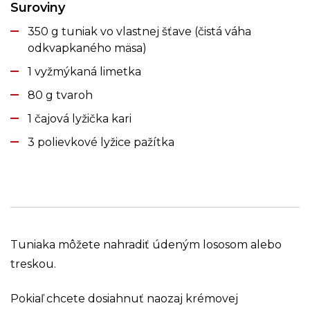
Suroviny
350 g tuniak vo vlastnej šťave (čistá váha
odkvapkaného mäsa)
1 vyžmýkaná limetka
80 g tvaroh
1 čajová lyžička kari
3 polievkové lyžice pažítka
Tuniaka môžete nahradiť údeným lososom alebo
treskou.
Pokiaľ chcete dosiahnuť naozaj krémovej