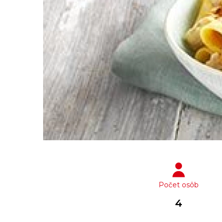
Počet osôb
4