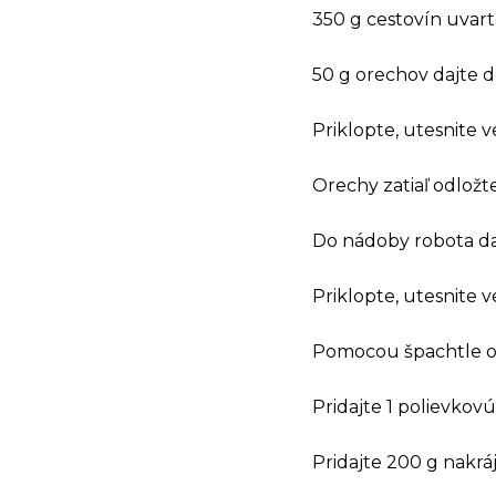
350 g cestovín uvar
50 g orechov dajte 
Priklopte, utesnite ve
Orechy zatiaľ odložte
Do nádoby robota daj
Priklopte, utesnite ve
Pomocou špachtle od
Pridajte 1 polievkovú
Pridajte 200 g nakrá