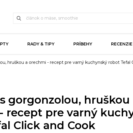
PTY
RADY & TIPY
PRÍBEHY
RECENZIE
ou, hruškou a orechmi - recept pre varný kuchynský robot Tefal 
 s gorgonzolou, hruškou
- recept pre varný kuch
fal Click and Cook