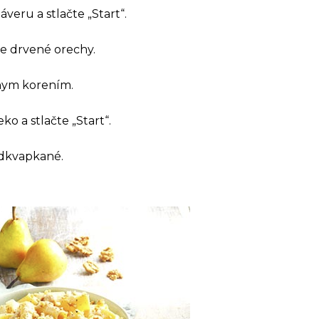
veru a stlačte „Start“.
te drvené orechy.
nym korením.
ko a stlačte „Start“.
odkvapkané.