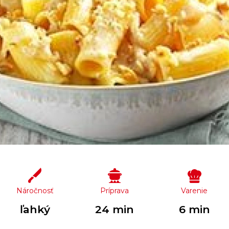
Náročnosť
Príprava
Varenie
ľahký
24 min
6 min