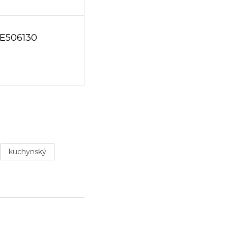
FE506130
kuchynský