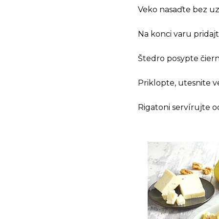
Veko nasaďte bez uzá
Na konci varu pridaj
Štedro posypte čier
Priklopte, utesnite ve
Rigatoni servírujte 