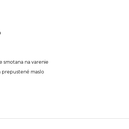
a
ce smotana na varenie
ca prepustené maslo