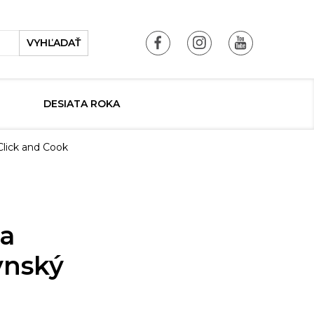
VYHĽADAŤ
DESIATA ROKA
Click and Cook
 a
ynský