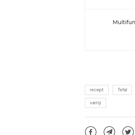
Multifu
recept
Tefal
varný