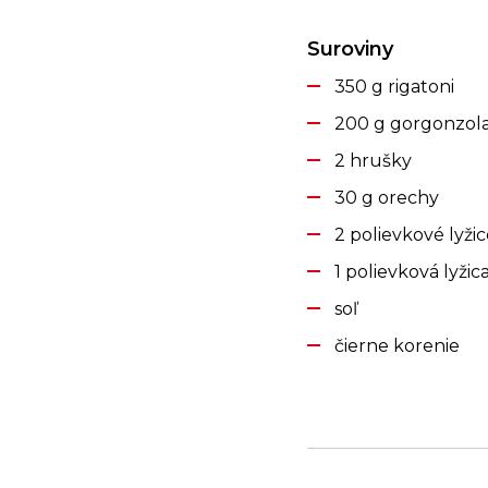
Suroviny
350 g rigatoni
200 g gorgonzol
2 hrušky
30 g orechy
2 polievkové lyži
1 polievková lyži
soľ
čierne korenie