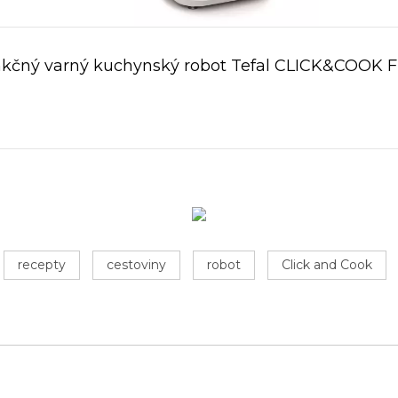
nkčný varný kuchynský robot Tefal CLICK&COOK 
recepty
cestoviny
robot
Click and Cook