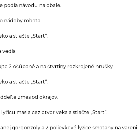
te podľa návodu na obale.
do nádoby robota.
ko a stlačte „Start“.
 vedľa.
te 2 ošúpané a na štvrtiny rozkrojené hrušky.
ko a stlačte „Start“.
deľte zmes od okrajov.
 lyžicu masla cez otvor veka a stlačte „Start“.
janej gorgonzoly a 2 polievkové lyžice smotany na vareni