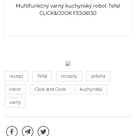
Multifunkčný varný kuchynský robot Tefal
CLICK&COOK FE506130
recept
Tefal
recepty
príloha
robot
Click and Cook
kuchynský
varný