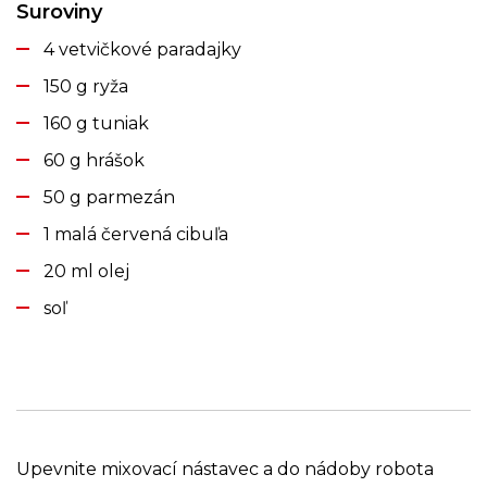
Suroviny
4 vetvičkové paradajky
150 g ryža
160 g tuniak
60 g hrášok
50 g parmezán
1 malá červená cibuľa
20 ml olej
soľ
Upevnite mixovací nástavec a do nádoby robota