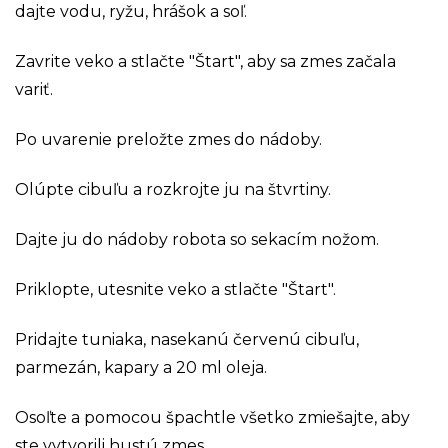
dajte vodu, ryžu, hrášok a soľ.
Zavrite veko a stlačte "Štart", aby sa zmes začala
variť.
Po uvarenie preložte zmes do nádoby.
Olúpte cibuľu a rozkrojte ju na štvrtiny.
Dajte ju do nádoby robota so sekacím nožom.
Priklopte, utesnite veko a stlačte "Štart".
Pridajte tuniaka, nasekanú červenú cibuľu,
parmezán, kapary a 20 ml oleja.
Osoľte a pomocou špachtle všetko zmiešajte, aby
ste vytvorili hustú zmes.