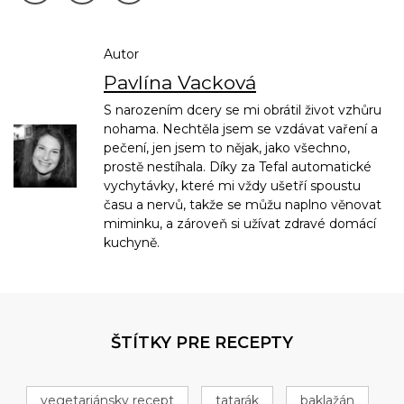
Autor
Pavlína Vacková
S narozením dcery se mi obrátil život vzhůru
nohama. Nechtěla jsem se vzdávat vaření a
pečení, jen jsem to nějak, jako všechno,
prostě nestíhala. Díky za Tefal automatické
vychytávky, které mi vždy ušetří spoustu
času a nervů, takže se můžu naplno věnovat
miminku, a zároveň si užívat zdravé domácí
kuchyně.
ŠTÍTKY PRE RECEPTY
vegetariánsky recept
tatarák
baklažán