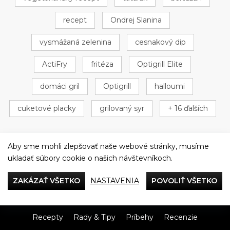
recept
Ondrej Slanina
vysmážaná zelenina
cesnakový dip
ActiFry
fritéza
Optigrill Elite
domáci gril
Optigrill
halloumi
cuketové placky
grilovaný syr
+ 16 ďalších
Aby sme mohli zlepšovať naše webové stránky, musíme
ukladať súbory cookie o našich návštevníkoch.
Večeriame společne
ZAKÁZAŤ VŠETKO
NASTAVENIA
POVOLIŤ VŠETKO
Tefal
Recepty
Rady & Tipy
Príbehy
Recenzie