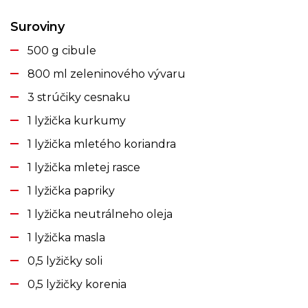
Suroviny
500 g cibule
800 ml zeleninového vývaru
3 strúčiky cesnaku
1 lyžička kurkumy
1 lyžička mletého koriandra
1 lyžička mletej rasce
1 lyžička papriky
1 lyžička neutrálneho oleja
1 lyžička masla
0,5 lyžičky soli
0,5 lyžičky korenia