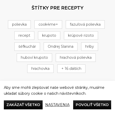
ŠTÍTKY PRE RECEPTY
polievka
cook4me+
fazuľová polievka
recept
krupoto
krúpové rizoto
šéfkuchár
Ondrej Slanina
hríby
huboví krupoto
hrachová polievka
hrachovka
+ 16 ďalších
Aby sme mohli zlepšovať naše webové stránky, musíme
ukladať súbory cookie o našich návštevníkoch.
Večeriame společne
ZAKÁZAŤ VŠETKO
NASTAVENIA
POVOLIŤ VŠETKO
Tefal