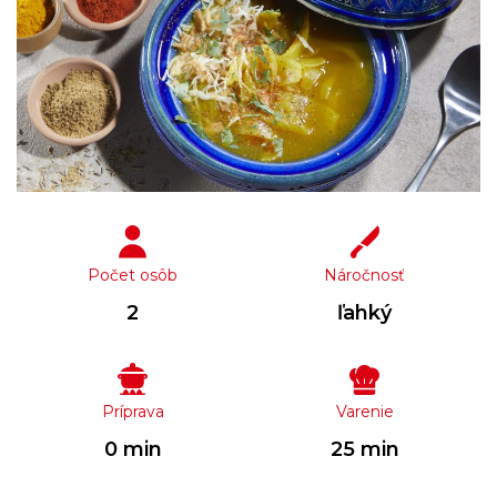
Počet osôb
Náročnosť
2
ľahký
Príprava
Varenie
0 min
25 min