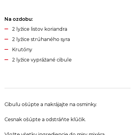
Na ozdobu:
2 lyžice listov koriandra
2 lyžice strúhaného syra
Krutóny
2 lyžice vyprážané cibule
Cibuľu ošúpte a nakrájajte na osminky.
Cesnak ošúpte a odstráňte kľúčik.
Vložte všetky ingrediencie do misy mixéra.