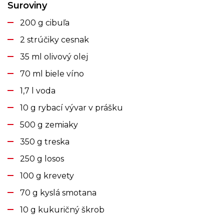
Suroviny
200 g cibuľa
2 strúčiky cesnak
35 ml olivový olej
70 ml biele víno
1,7 l voda
10 g rybací vývar v prášku
500 g zemiaky
350 g treska
250 g losos
100 g krevety
70 g kyslá smotana
10 g kukuričný škrob