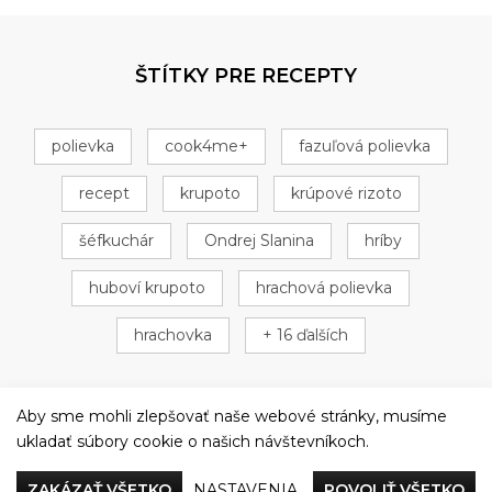
ŠTÍTKY PRE RECEPTY
polievka
cook4me+
fazuľová polievka
recept
krupoto
krúpové rizoto
šéfkuchár
Ondrej Slanina
hríby
huboví krupoto
hrachová polievka
hrachovka
+ 16 ďalších
Aby sme mohli zlepšovať naše webové stránky, musíme
ukladať súbory cookie o našich návštevníkoch.
Večeriame společne
ZAKÁZAŤ VŠETKO
NASTAVENIA
POVOLIŤ VŠETKO