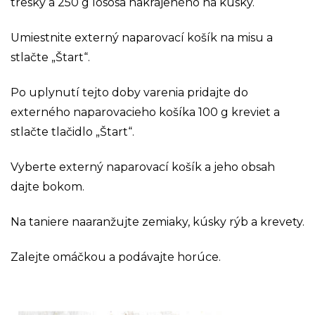
tresky a 250 g lososa nakrájeného na kúsky.
Umiestnite externý naparovací košík na misu a
stlačte „Štart“.
Po uplynutí tejto doby varenia pridajte do
externého naparovacieho košíka 100 g kreviet a
stlačte tlačidlo „Štart“.
Vyberte externý naparovací košík a jeho obsah
dajte bokom.
Na taniere naaranžujte zemiaky, kúsky rýb a krevety.
Zalejte omáčkou a podávajte horúce.