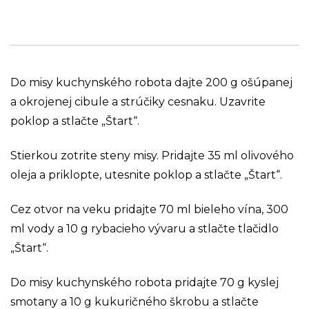
Do misy kuchynského robota dajte 200 g ošúpanej
a okrojenej cibule a strúčiky cesnaku. Uzavrite
poklop a stlačte „Štart“.
Stierkou zotrite steny misy. Pridajte 35 ml olivového
oleja a priklopte, utesnite poklop a stlačte „Štart“.
Cez otvor na veku pridajte 70 ml bieleho vína, 300
ml vody a 10 g rybacieho vývaru a stlačte tlačidlo
„Štart“.
Do misy kuchynského robota pridajte 70 g kyslej
smotany a 10 g kukuričného škrobu a stlačte