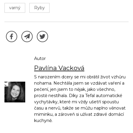
varný
Ryby
Autor
Pavlína Vacková
S narozením dcery se mi obrátil život vzhůru
nohama. Nechtěla jsem se vzdávat vaření a
pečení, jen jsem to nějak, jako všechno,
prostě nestíhala. Díky za Tefal automatické
vychytávky, které mi vždy ušetří spoustu
času a nervů, takže se můžu naplno věnovat
miminku, a zároveň si užívat zdravé domácí
kuchyně.